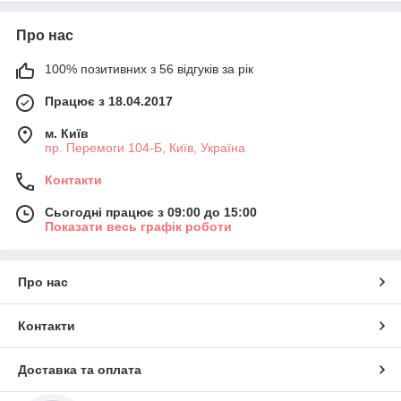
терміном служби.
Особливості батарейок Rayovac Implant
Про нас
Pro+
100% позитивних з 56 відгуків за рік
Батарейки цього типу належать до повітряно-цинкових і
мають підвищену номінальну напругу. Вони забезпечують
Працює з 18.04.2017
стабільну подачу енергії протягом усього циклу роботи, що
особливо важливо для пристроїв із високим
м. Київ
енергоспоживанням.
пр. Перемоги 104-Б, Київ, Україна
Батарейки Rayovac Implant Pro+ розроблені з урахуванням
Контакти
потреб користувачів імплантів і забезпечують надійну роботу
мовних процесорів та слухових систем.
Сьогодні працює з 09:00 до 15:00
Де використовуються батарейки
Показати весь графік роботи
Rayovac Implant Pro+
Батарейки Rayovac Implant Pro+ застосовуються в
:
Про нас
кохлеарних імплантах
Контакти
мовних процесорах
слухових апаратах із батарейками 675
Доставка та оплата
слухових системах із підвищеним
енергоспоживанням