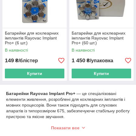
Батарейки для кохлеарних
Батарейки для кохлеарних
імплантів Rayovac Implant
імплантів Rayovac Implant
Pro+ (6 шт.)
Pro+ (60 шт.)
В наявності
В наявності
149
1 450
₴/блістер
₴/упаковка
Купити
Купити
Батарейки Rayovac Implant Pro+
— це спеціалізовані
елементи живлення, розроблені для кохлеарних імплантів і
мовних процесорів. Вони також підходять для слухових
апаратів із типорозміром 675, забезпечуючи стабільну роботу
пристрою та якісне звучання.
У каталозі представлені батарейки Rayovac Implant Pro+, які
Показати все
відрізняються високою потужністю, надійністю та тривалим