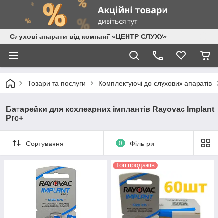
Слухові апарати від компанії «ЦЕНТР СЛУХУ»
Товари та послуги
Комплектуючі до слухових апаратів
Батарейки для кохлеарних імплантів Rayovac Implant
Pro+
Сортування
0
Фільтри
Топ продажів