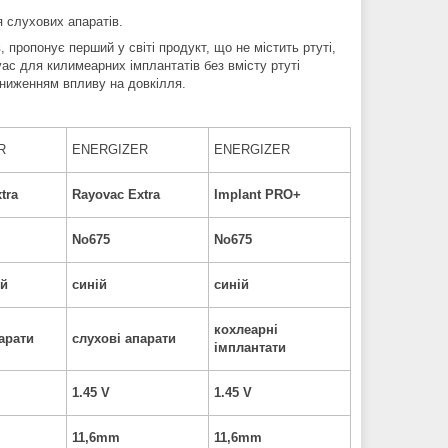
я слухових апаратів.
 пропонує перший у світі продукт, що не містить ртуті,
c для килимеарних імплантатів без вмісту ртуті
зниженням впливу на довкілля.
R
ENERGIZER
ENERGIZER
tra
Rayovac Extra
Implant PRO+
No675
No675
ий
синій
синій
кохлеарні
арати
слухові апарати
імплантати
1.45 V
1.45 V
11,6mm
11,6mm