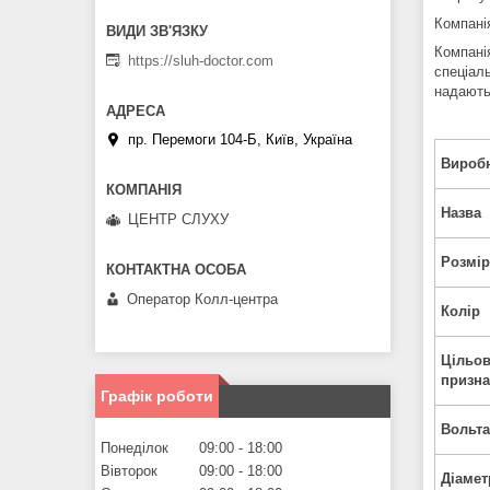
Компані
Компанія
https://sluh-doctor.com
спеціал
надають
пр. Перемоги 104-Б, Київ, Україна
Вироб
Назва
ЦЕНТР СЛУХУ
Розмір
Оператор Колл-центра
Колір
Цільо
призн
Графік роботи
Вольт
Понеділок
09:00
18:00
Вівторок
09:00
18:00
Діамет