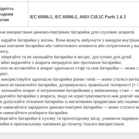
ідність
родним
IEC 60086-1, IEC 60086-2, ANSI C18.1C Parth 1 & 2
ртам
е використання цинково-повітряних батарейок для слухових апаратів
 кидайте батарейки у вогонь. Вони можуть вибухнути з викидом внутрішн
разі ковтання батарейки або таблеткового елемента або потрапляння у в
могу.
 зберігайте та не залишайте батарейки в місцях, доступних для дітей.
гайно видаляйте з апарата непридатні або протікання батарейки.
коли не вставляйте в апарат одночасно старі та нові батарейки — може с
раті.
 використовуйте одночасно батарейки різних типів — може статися витік
ажно встановлюйте батарейки, дотримуючись правильної полярності (+ і -)
 залишайте апарат зі витраченими батарейками у ввімкненому стані — мо
даляйте батарейки з апарата, якщо не користуватиметеся ним довгий ча
е допускайте зіткнення батарейок із металевими предметами або іншими
е намагайтеся заряджати цинково-повітряні батарейки — може статися ви
е намагайтеся розбирати батарейки.
берігайте батарейки в сухому та прохолодному місці, уникаючи надмірно
рейки в оригінальному пакованні до початку їхнього використання.