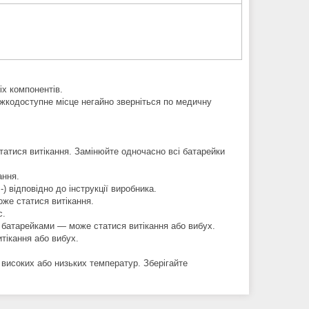
іх компонентів.
ажкодоступне місце негайно зверніться по медичну
татися витікання. Замінюйте одночасно всі батарейки
ання.
 відповідно до інструкції виробника.
же статися витікання.
с.
 батарейками — може статися витікання або вибух.
тікання або вибух.
 високих або низьких температур. Зберігайте