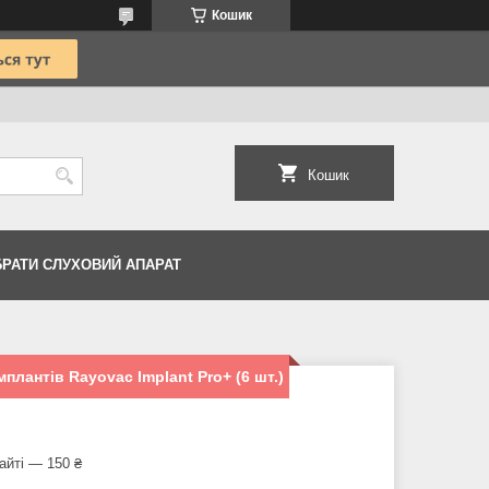
Кошик
Кошик
БРАТИ СЛУХОВИЙ АПАРАТ
плантів Rayovac Implant Pro+ (6 шт.)
айті — 150 ₴