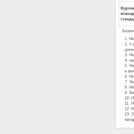
Відпов
міжна
станда
Безпечн
Не
У 
допо
Не
не
Ні
в апа
Не
Ув
Не
Ви
Н
Н
Н
З
бата