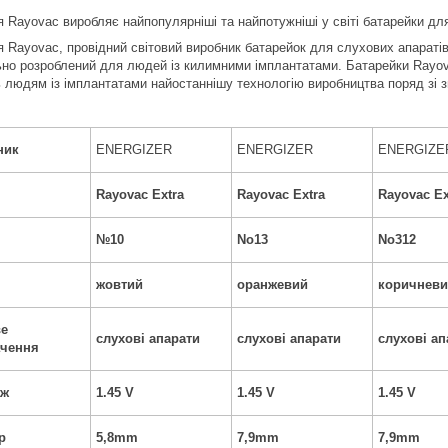
я Rayovac виробляє найпопулярніші та найпотужніші у світі батарейки дл
 Rayovac, провідний світовий виробник батарейок для слухових апаратів,
ьно розроблений для людей із килимними імплантатами. Батарейки Rayova
 людям із імплантатами найостаннішу технологію виробництва поряд зі 
ник
ENERGIZER
ENERGIZER
ENERGIZE
Rayovac Extra
Rayovac Extra
Rayovac Ex
№10
No13
No312
жовтий
оранжевий
коричнев
ве
слухові апарати
слухові апарати
слухові ап
ачення
аж
1.45 V
1.45 V
1.45 V
р
5,8mm
7,9mm
7,9mm