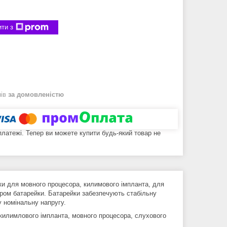
ти з
нів
за домовленістю
 платежі. Тепер ви можете купити будь-який товар не
ки для мовного процесора, килимового імпланта, для
міром батарейки. Батарейки забезпечують стабільну
у номінальну напругу.
килимлового імпланта, мовного процесора, слухового