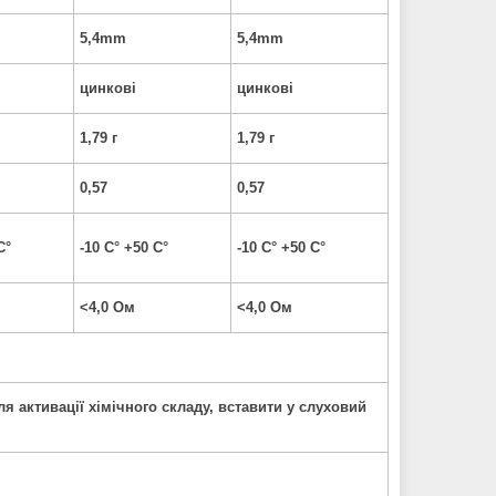
5,4mm
5,4mm
цинкові
цинкові
1,79 г
1,79 г
0,57
0,57
C°
-10 C° +50 C°
-10 C° +50 C°
<4,0 Ом
<4,0 Ом
ля активації хімічного складу, вставити у слуховий