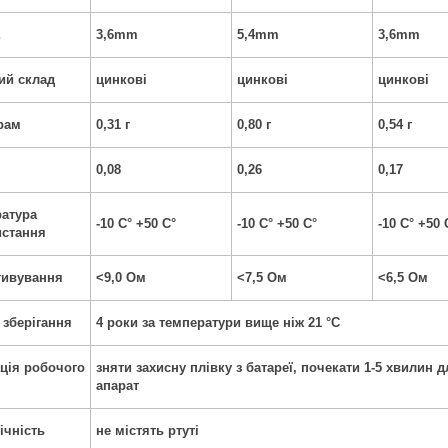
а
3,6mm
5,4mm
3,6mm
ий склад
цинкові
цинкові
цинкові
грам
0,31 г
0,80 г
0,54 г
0,08
0,26
0,17
атура
-10 C° +50 C°
-10 C° +50 C°
-10 C° +50 
истання
тивування
<9,0 Ом
<7,5 Ом
<6,5 Ом
 зберігання
4 роки за температури вище ніж 21 °C
ція робочого
зняти захисну плівку з батареї, почекати 1-5 хвилин д
апарат
ічність
не містять ртуті