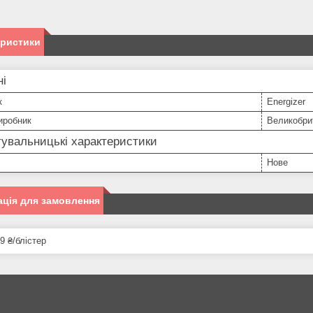
еристики
ні
к
Energizer
иробник
Великобри
увальницькі характеристики
Нове
ція для замовлення
9 ₴/блістер