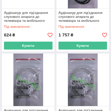
Аудіошнур для під'єднання
Аудіошнур для під'єднання
слухового апарата до
слухового апарата до
телевізора та мобільного
телевізора та мобільного
телефона завдовжки 60 см
телефона завдовжки 75 см
Під замовлення
Під замовлення
на одне вухо,1 ка
(750 мм) на одне в
624
1 757
₴
₴
Купити
Купити
Аудіошнур для під'єднання
Аудіошнур для під'єднання