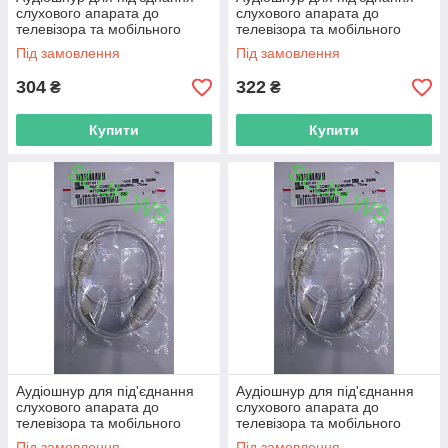
слухового апарата до
слухового апарата до
телевізора та мобільного
телевізора та мобільного
телефона завдовжки 60 см
телефона завдовжки 60 см
Під замовлення
Під замовлення
на одне вухо,1 ка
на одне вухо,1 ка
304
322
₴
₴
Купити
Купити
Аудіошнур для під'єднання
Аудіошнур для під'єднання
слухового апарата до
слухового апарата до
телевізора та мобільного
телевізора та мобільного
телефона завдовжки 75 см
телефона завдовжки 60 см
Під замовлення
Під замовлення