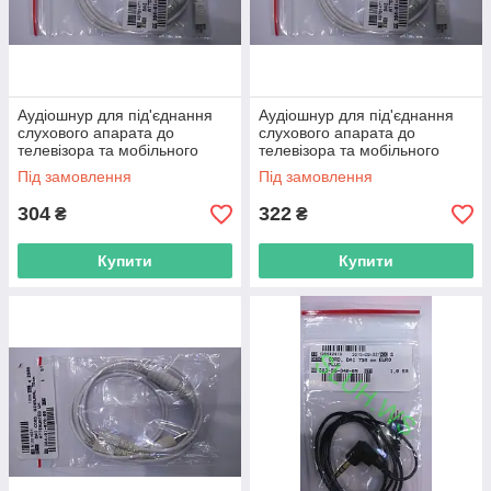
Аудіошнур для під'єднання
Аудіошнур для під'єднання
слухового апарата до
слухового апарата до
телевізора та мобільного
телевізора та мобільного
телефона завдовжки 60 см
телефона завдовжки 60 см
Під замовлення
Під замовлення
на одне вухо,1 ка
на одне вухо,1 ка
304
322
₴
₴
Купити
Купити