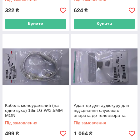
на одне вухо,1 ка
на одне вухо,1 ка
322
624
₴
₴
Купити
Купити
Кабель моноуральний (на
Адаптер для аудіокуру для
одне вухо) 18inLG.W/3.5MM
під'єднання слухового
MON
апарата до телевізора та
мобільного телефона 4 SBO
Під замовлення
Під замовлення
GR слухових
499
1 064
₴
₴