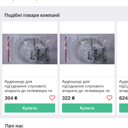
Подібні товари компанії
Аудіошнур для
Аудіошнур для
Ауді
під'єднання слухового
під'єднання слухового
під'
апарата до телевізора та
апарата до телевізора та
апар
мобільного телефона
мобільного телефона
мобі
304
322
624
₴
₴
завдовжки 60 см на одне
завдовжки 60 см на одне
завд
вухо,1 ка
вухо,1 ка
вухо
Купити
Купити
Про нас