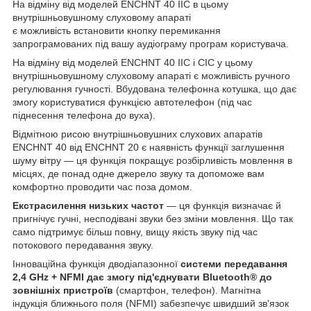
На відміну від моделей ENCHNT 40 IIC в цьому
внутрішньовушному слуховому апараті
є можливість встановити кнопку перемикання
запрограмованих під вашу аудіограму програм користувача.
На відміну від моделей ENCHNT 40 IIC і CIC у цьому
внутрішньовушному слуховому апараті є можливість ручного
регулювання гучності. Вбудована телефонна котушка, що дає
змогу користуватися функцією автотелефон (під час
піднесення телефона до вуха).
Відмітною рисою внутрішньовушних слухових апаратів
ENCHNT 40 від ENCHNT 20 є наявність функції заглушення
шуму вітру — ця функція покращує розбірливість мовлення в
місцях, де понад одне джерело звуку та допоможе вам
комфортно проводити час поза домом.
Екстрасилення низьких частот
— ця функція визначає й
пригнічує гучні, несподівані звуки без зміни мовлення. Що так
само підтримує більш повну, вищу якість звуку під час
потокового передавання звуку.
Інноваційна функція дводіапазонної
системи передавання
2,4 GHz + NFMI дає змогу під'єднувати Bluetooth® до
зовнішніх пристроїв
(смартфон, телефон). Магнітна
індукція ближнього поля (NFMI) забезпечує швидший зв'язок