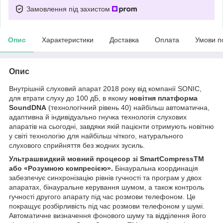
Замовлення під захистом
Опис
Характеристики
Доставка
Оплата
Умови п
Опис
Внутрішній слуховий апарат 2018 року від компанії SONIC,
для втрати слуху до 100 дБ, в якому
новітня платформа
SoundDNA
(технологічний рівень 40) найбільш автоматична,
адаптивна й індивідуально гнучка технологія слухових
апаратів на сьогодні, завдяки якій пацієнти отримують новітню
у світі технологію для найбільш чіткого, натурального
слухового сприйняття без жодних зусиль.
Ультрашвидкий мовний процесор зі SmartCompressTM
або «Розумною компресією».
Бінауральна координація
забезпечує синхронізацію рівнів гучності та програм у двох
апаратах, бінауральне керування шумом, а також контроль
гучності другого апарату під час розмови телефоном. Це
покращує розбірливість під час розмови телефоном у шумі.
Автоматичне визначення фонового шуму та відділення його