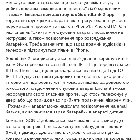
між слуховими апаратами, що покращує якість звуку та
робить простим використання пристроїв із бездротовим
зв'язком.
Безплатний застосунок SoundLink 2 app
— це
керування функціями апарата, як-от регулювання гучності,
перемикання програм та інших з iPhone® і AndroidTM. Є й
інші опції як "Знайти мій слуховий апарат", посилання на
інструкцію, а також повідомлення про розряджання
батарейки. Треба зазначити, що зараз прямий аудіовхід із
телефона підтримується тільки в iPhone.
SoundLink 2 використовується для з'єднання користувачів із
їхнім GO сервісом на сайті ifttt.com IFTTT це абревіатура слів
If This Then That, що перекладається як якщо це Тоді ТО.
IFTTT з'єднує всі типи цифрових електронних пристроїв з
інтернетом, що робить життя комфортнішим. За допомогою
голосового повідомлення слуховий апарат Enchant зможе
інформувати свого власника про те, що хтось телефонує у
двері або що прийшов час прийняти призначені лікарем ліки.
«Розумний» апарат може надіслати повідомлення на email
батьків, якщо знизився заряд батарейки в апараті дитини.
Компанія SONIC добивається максимального захисту для
вашого пристрою. Індекс захисту від забруднень і вологи
(IP68) підвищує довговічність слухових апаратів під час
контакту з речовинами, як-от бруд, вушна сірка та волога, які