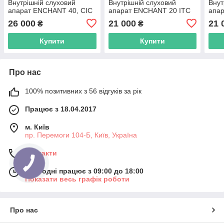
Внутрішній слуховий
Внутрішній слуховий
Внут
апарат ENCHANT 40, СIC
апарат ENCHANT 20 ITC
апа
26 000
21 000
21 
₴
₴
Купити
Купити
Про нас
100% позитивних з 56 відгуків за рік
Працює з 18.04.2017
м. Київ
пр. Перемоги 104-Б, Київ, Україна
Контакти
Сьогодні працює з 09:00 до 18:00
Показати весь графік роботи
Про нас