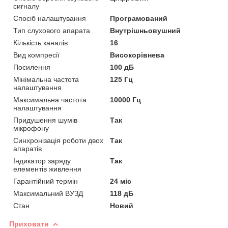
сигналу
Спосіб налаштування
Програмований
Тип слухового апарата
Внутрішньовушний
Кількість каналів
16
Вид компресії
Високорівнева
Посилення
100 дБ
Мінімальна частота
125 Гц
налаштування
Максимальна частота
10000 Гц
налаштування
Придушення шумів
Так
мікрофону
Синхронізація роботи двох
Так
апаратів
Індикатор заряду
Так
елементів живлення
Гарантійний термін
24 міс
Максимальний ВУЗД
118 дБ
Стан
Новий
Приховати