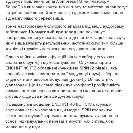
від звуків мовлення. SmartCompressTM на платформі
SoundDNA визначає кожен тип сигналу та миттєво налаштовує
потрібне посилення й компресію, відокремлюючи мовлення
від найгучнішого середовища.
Тонке настроювання слухового апарата під вашу аудіограму
забезпечує
10-смуговий процесор
, що покращує
настроювання слухового апарата для оптимізації якості звуку.
Чим вища кількість регульованих частотних смуг, тим більша
точність і гнучкість настоювання слухового апарата.
Одна з найважливіших функцій під час вибору слухових
апаратів є функція шумозаглушення. Слухові апарати
ENCHNT 40 ITE обладнані
функцією SPiN (2 рівні)
, яка
послаблює вхідні сигнали малої модуляції (шум) і зберігає
вхідні сигнали високої модуляції (ректи) у 16 частотних
діапазонах. Що так само підвищує комфорт і розбірливість
розмовної мови під час використання в складних акустичних
ситуаціях, де два й більше джерел звуку.
На відміну від моделей ENCHNT 40 IIC і CIC є функція
спрямованість мікрофона в цій моделі SPiN координує
ввімкнення функції спрямованості та шумозаглушення на
основі індивідуальних переваг в акустичних ситуаціях із
мовленням у шумі.