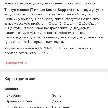
зазвичай шкідливі для чутливих електронних компонентів.
Тінітус маскер (Tinnitus Sound Support)
знімає шум у вухах
за допомогою різних широкосмугових звуків або звуків,
наявних у природі. Наприклад, використовується 3 варіанти
звуків морського прибою — Океан-1, Океан — 2 або Океан —
3. Ця функція має кілька настроюваних індивідуально
параметрів для максимального комфорту пацієнта.
Застосовується для маскування вушного шуму як у пацієнтів із
тугоухістю, так і з нормальним слухом.
У слуховому апараті ENCHNT 40 ITE використовується
ресивер потужністю 100 dB.
Приховати
Характеристики
Основні
Виробник
Sonic
Країна виробник
Данія
Спосіб обробки звукового
Цифровий