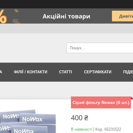
А
ФІЛІЇ / КОНТАКТИ
СТАТТІ
СЕРТИФІКАТИ
ПІДІ
Сірий фільтр Nowax (6 шт.)
400 ₴
В наявності
Код:
65231522