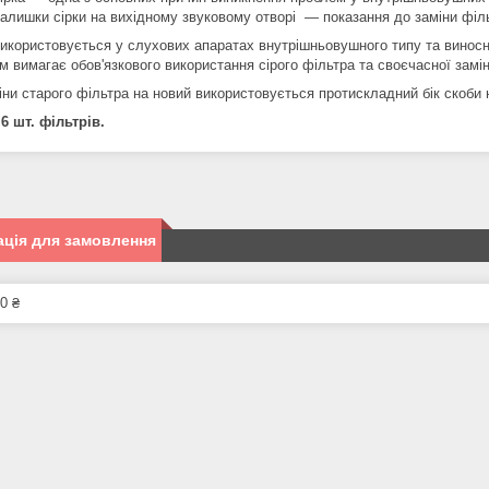
залишки сірки на вихідному звуковому отворі — показання до заміни філ
використовується у слухових апаратах внутрішньовушного типу та винос
м вимагає обов'язкового використання сірого фільтра та своєчасної замі
іни старого фільтра на новий використовується протискладний бік скоби 
 6 шт. фільтрів.
ція для замовлення
0 ₴