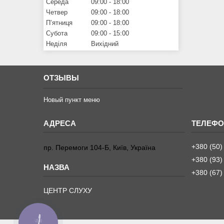
Середа
09:00
18:00
Четвер
09:00
18:00
Пʼятниця
09:00
18:00
Субота
09:00
15:00
Неділя
Вихідний
ОТЗЫВЫ
Новый пункт меню
+380 (50)
пр. Перемоги 104-Б, Київ, Україна
+380 (93)
+380 (67)
ЦЕНТР СЛУХУ
КНОПКА