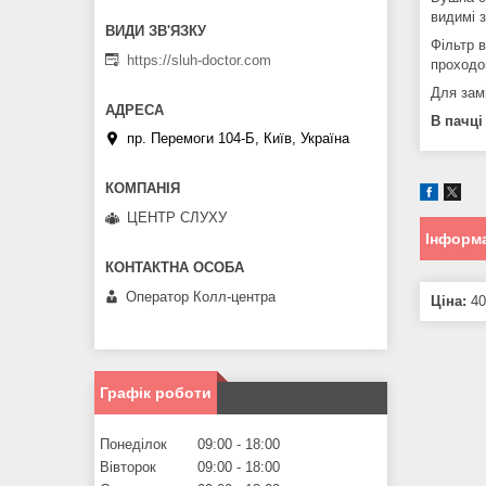
видимі 
Фільтр 
https://sluh-doctor.com
проходо
Для зам
В пачці
пр. Перемоги 104-Б, Київ, Україна
ЦЕНТР СЛУХУ
Інформа
Оператор Колл-центра
Ціна:
40
Графік роботи
Понеділок
09:00
18:00
Вівторок
09:00
18:00