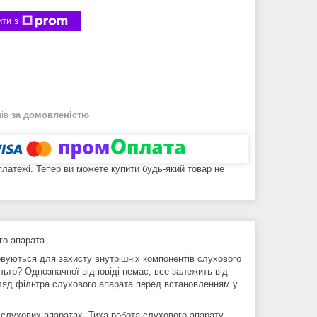
ти з
нів
за домовленістю
 платежі. Тепер ви можете купити будь-який товар не
го апарата.
вуються для захисту внутрішніх компонентів слухового
ільтр? Однозначної відповіді немає, все залежить від
ляд фільтра слухового апарата перед встановленням у
слухових апаратах. Тиха робота слухового апарату,