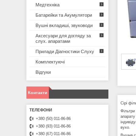
Медтехніка
Батарейки та Акумулятори
Вушні вкладиші, звуководи
Аксесуари для догляду за
слух. апаратами
Прилади Діагностики Слуху
Комплектуючі
Відгуки
Контакти
Сірі фі
Фільтри
апарату 
+380 (50) 011-86-86
індивід
+380 (93) 011-86-86
вухо.
+380 (67) 011-86-86
Вушна с