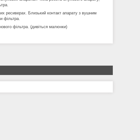
ьтра.
них ресиверах. Близький контакт апарату з вушним
ни фільтра.
нового фільтра. (дивіться малюнки)