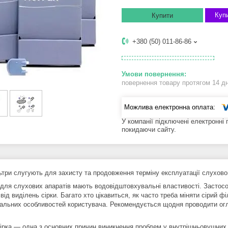
Купи
Купити
+380 (50) 011-86-86
повернення товару протягом 14 д
У компанії підключені електронні
покидаючи сайту.
льтри слугують для захисту та продовження терміну експлуатації слухово
 для слухових апаратів мають водовідштовхувальні властивості. Застосо
від виділень сірки. Багато хто цікавиться, як часто треба міняти сірий ф
уальних особливостей користувача. Рекомендується щодня проводити ог
ірка — одна з основних причин виникнення проблем у внутрішньовушних 