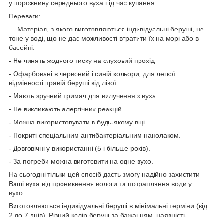
у порожнину середнього вуха під час купання.
Переваги:
— Матеріал, з якого виготовляються індивідуальні беруші, не
тоне у воді, що не дає можливості втратити їх на морі або в
басейні.
- Не чинять жодного тиску на слуховий прохід
- Офарбовані в червоний і синій кольори, для легкої
відмінності правій беруші від лівої.
- Мають зручний тримач для вилучення з вуха.
- Не викликають алергічних реакцій.
- Можна використовувати в будь-якому віці.
- Покриті спеціальним антибактеріальним нанолаком.
- Довговічні у використанні (5 і більше років).
- За потреби можна виготовити на одне вухо.
На сьогодні тільки цей спосіб дасть змогу надійно захистити
Ваші вуха від проникнення вологи та потрапляння води у
вухо.
Виготовляються індивідуальні беруші в мінімальні терміни (від
2 до 7 днів). Різний колір беруш за бажанням, наявність