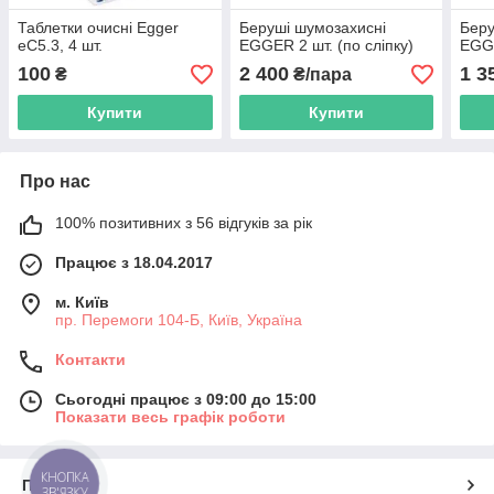
Таблетки очисні Egger
Беруші шумозахисні
Беру
eC5.3, 4 шт.
EGGER 2 шт. (по сліпку)
EGGE
100
2 400
1 3
₴
₴/пара
Купити
Купити
Про нас
100% позитивних з 56 відгуків за рік
Працює з 18.04.2017
м. Київ
пр. Перемоги 104-Б, Київ, Україна
Контакти
Сьогодні працює з 09:00 до 15:00
Показати весь графік роботи
КНОПКА
Про нас
ЗВ'ЯЗКУ