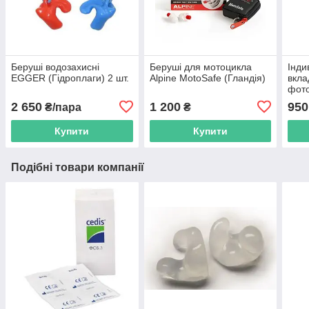
Беруші водозахисні
Беруші для мотоцикла
Інди
EGGER (Гідроплаги) 2 шт.
Alpine MotoSafe (Гландія)
вкла
фото
(без
2 650
1 200
950
₴/пара
₴
Купити
Купити
Подібні товари компанії