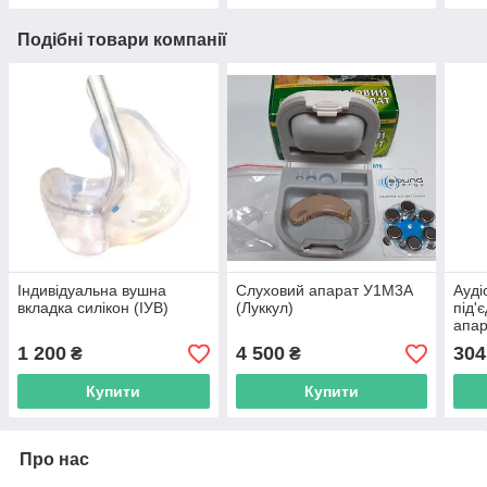
Подібні товари компанії
Індивідуальна вушна
Слуховий апарат У1М3А
Ауді
вкладка силікон (ІУВ)
(Луккул)
під'
апар
мобі
1 200
4 500
304
₴
₴
завд
вухо
Купити
Купити
Про нас