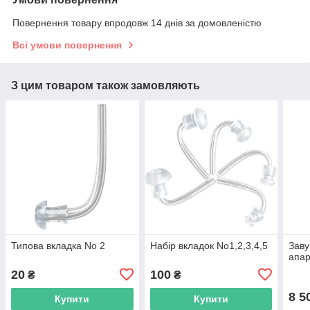
Повернення товару впродовж 14 днів за домовленістю
Всі умови повернення
З цим товаром також замовляють
Типова вкладка No 2
Набір вкладок No1,2,3,4,5
Заву
апа
20
100
₴
₴
8 5
Купити
Купити