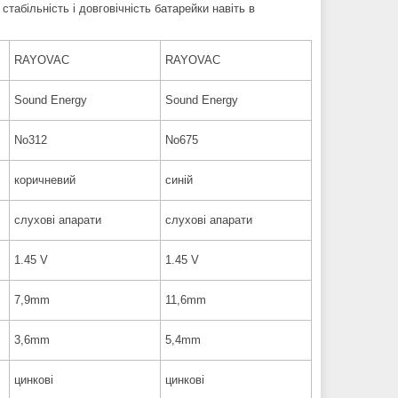
табільність і довговічність батарейки навіть в
RAYOVAC
RAYOVAC
Sound Energy
Sound Energy
No312
No675
коричневий
синій
слухові апарати
слухові апарати
1.45 V
1.45 V
7,9mm
11,6mm
3,6mm
5,4mm
цинкові
цинкові