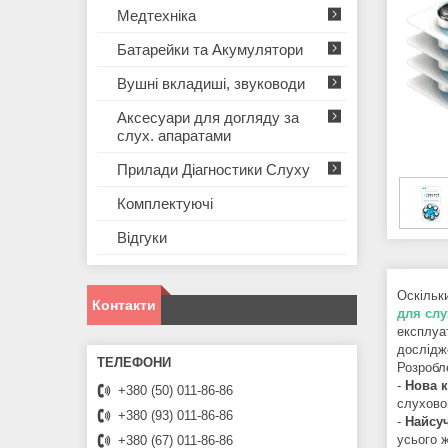
Медтехніка
Батарейки та Акумулятори
Вушні вкладиші, звуководи
Аксесуари для догляду за
слух. апаратами
Прилади Діагностики Слуху
Комплектуючі
Відгуки
Оскільк
Контакти
для сл
експлуат
дослідже
Розробле
-
Нова к
+380 (50) 011-86-86
слухово
+380 (93) 011-86-86
-
Найсу
усього 
+380 (67) 011-86-86