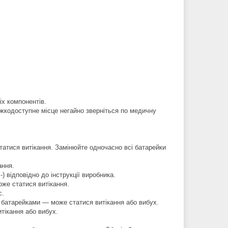
іх компонентів.
ажкодоступне місце негайно зверніться по медичну
татися витікання. Замінюйте одночасно всі батарейки
ання.
 відповідно до інструкції виробника.
же статися витікання.
с.
 батарейками — може статися витікання або вибух.
тікання або вибух.