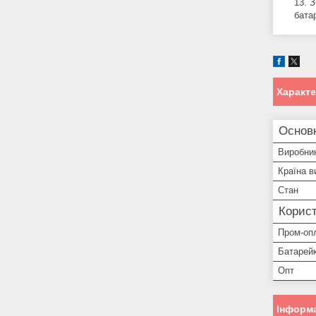
З
бата
Характ
Основ
Виробни
Країна в
Стан
Корист
Пром-оп
Батарей
Опт
Інформа