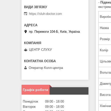
-
Підвищ
екстрем
https://sluh-doctor.com
Виробн
Назва
пр. Перемоги 104-Б, Київ, Україна
Розмір
ЦЕНТР СЛУХУ
Колір
Цільов
Оператор Колл-центра
Вольта
Діамет
Графік роботи
Висот
Понеділок
09:00
18:00
Хімічн
Вівторок
09:00
18:00