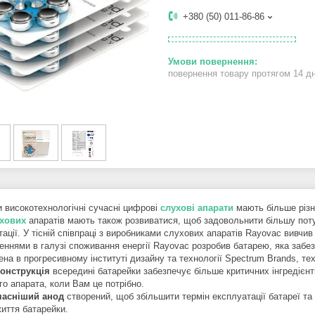
+380 (50) 011-86-86
повернення товару протягом 14 д
и високотехнологічні сучасні цифрові
слухові апарати
мають більше різно
ухових
апаратів мають також розвиватися, щоб задовольнити більшу поту
ації. У тісній співпраці з виробниками слухових апаратів Rayovac вивчив
ннями в галузі споживання енергії Rayovac розробив батарею, яка забезп
на в прогресивному інституті дизайну та технології Spectrum Brands, тех
онструкція
всередині батарейки забезпечує більше критичних інгредієнті
го апарата, коли Вам це потрібно.
часніший
анод
створений, щоб збільшити термін експлуатації батареї та
життя батарейки.