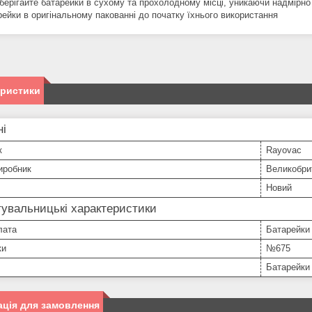
берігайте батарейки в сухому та прохолодному місці, уникаючи надмірно
рейки в оригінальному пакованні до початку їхнього використання
еристики
ні
к
Rayovac
иробник
Великобри
Новий
увальницькі характеристики
лата
Батарейки
ки
№675
Батарейки
ція для замовлення