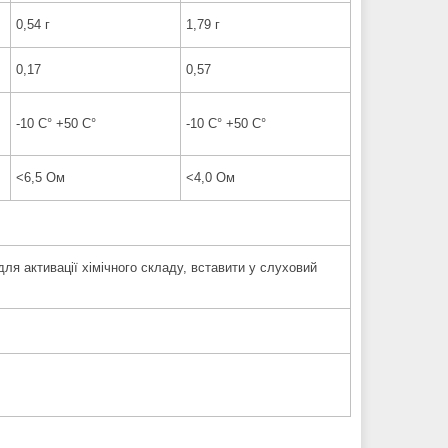
0,54 г
1,79 г
0,17
0,57
-10 C° +50 C°
-10 C° +50 C°
<6,5 Ом
<4,0 Ом
для активації хімічного складу, вставити у слуховий