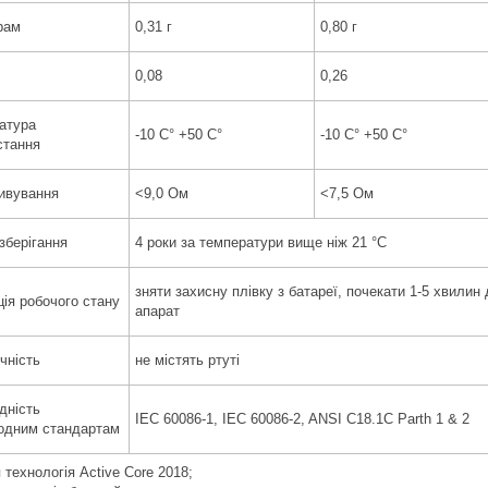
рам
0,31 г
0,80 г
0,08
0,26
атура
-10 C° +50 C°
-10 C° +50 C°
стання
ивування
<9,0 Ом
<7,5 Ом
зберігання
4 роки за температури вище ніж 21 °C
зняти захисну плівку з батареї, почекати 1-5 хвилин 
ція робочого стану
апарат
чність
не містять ртуті
дність
IEC 60086-1, IEC 60086-2, ANSI C18.1C Parth 1 & 2
одним стандартам
я технологія Active Core 2018;