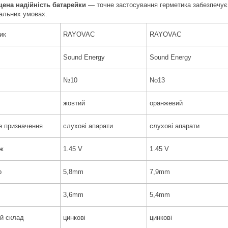
ена надійність батарейки
— точне застосування герметика забезпечує с
альних умовах.
ик
RAYOVAC
RAYOVAC
Sound Energy
Sound Energy
№10
No13
жовтий
оранжевий
е призначення
слухові апарати
слухові апарати
ж
1.45 V
1.45 V
р
5,8mm
7,9mm
а
3,6mm
5,4mm
ий склад
цинкові
цинкові