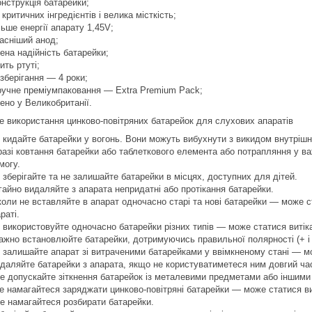
онструкція батарейки;
 критичних інгредієнтів і велика місткість;
льше енергії апарату 1,45V;
часніший анод;
ена надійність батарейки;
тить ртуті;
 зберігання — 4 роки;
зручне преміумпаковання — Extra Premium Pack;
ено у Великобританії.
е використання цинково-повітряних батарейок для слухових апаратів
 кидайте батарейки у вогонь. Вони можуть вибухнути з викидом внутрішн
разі ковтання батарейки або таблеткового елемента або потрапляння у в
могу.
 зберігайте та не залишайте батарейки в місцях, доступних для дітей.
гайно видаляйте з апарата непридатні або протікання батарейки.
коли не вставляйте в апарат одночасно старі та нові батарейки — може с
раті.
 використовуйте одночасно батарейки різних типів — може статися витік
ажно встановлюйте батарейки, дотримуючись правильної полярності (+ і -)
 залишайте апарат зі витраченими батарейками у ввімкненому стані — мо
даляйте батарейки з апарата, якщо не користуватиметеся ним довгий ча
е допускайте зіткнення батарейок із металевими предметами або іншими
е намагайтеся заряджати цинково-повітряні батарейки — може статися ви
е намагайтеся розбирати батарейки.