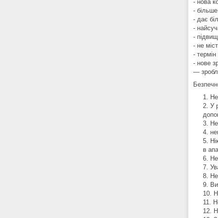
- нова к
- більше
- дає бі
- найсу
- підвищ
- не міс
- термін
- нове 
— зробл
Безпечн
Не
У 
допо
Не
не
Ні
в апа
Не
Ув
Не
Ви
Н
Н
Н