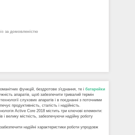
нів
за домовленістю
манітних функцій, бездротове з'єднання, те і
батарейки
жність апаратів, щоб забезпечити тривалий термін
 технології слухових апаратів і в поєднанні з поточними
ечує продуктивність, сталість і надійність.
нологія Active Core 2018 містить три ключові елементи:
в і велику місткість, забезпечуючи надійну роботу
 забезпечити надійні характеристики роботи упродовж