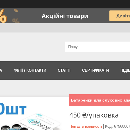
А
ФІЛІЇ / КОНТАКТИ
СТАТТІ
СЕРТИФІКАТИ
ПІДІ
Батарейки для слухових апар
450 ₴/упаковка
Немає в наявності
Код:
6756006