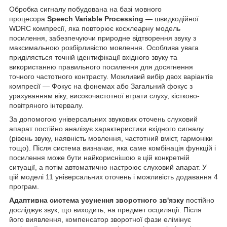
Обробка сигналу побудована на базі мовного
процесора
Speech Variable Processing ―
швидкодійної
WDRC компресії, яка повторює косхлеарну модель
посилення, забезпечуючи природне відтворення звуку з
максимальною розбірливістю мовлення. Особлива увага
приділяється точній ідентифікації вхідного звуку та
використанню правильного посилення для досягнення
точного частотного контрасту. Можливий вибір двох варіантів
компресії — Фокус на фонемах або Загальний фокус з
урахуванням віку, високочастотної втрати слуху, кістково-
повітряного інтервалу.
За допомогою універсальних звукових оточень слуховий
апарат постійно аналізує характеристики вхідного сигналу
(рівень звуку, наявність мовлення, частотний вміст, гармоніки
тощо). Після система визначає, яка саме комбінація функцій і
посилення може бути найкориснішою в цій конкретній
ситуації, а потім автоматично настроює слуховий апарат. У
цій моделі 11 універсальних оточень і можливість додавання 4
програм.
Адаптивна система усунення зворотного зв'язку
постійно
досліджує звук, що виходить, на предмет осциляції. Після
його виявлення, компенсатор зворотної фази елімінує