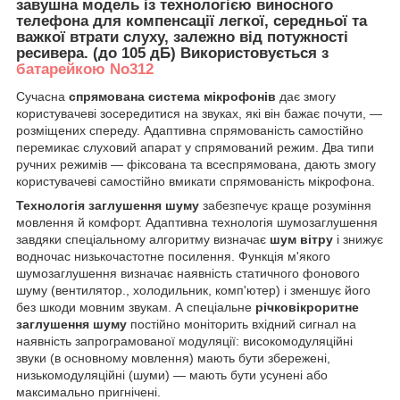
завушна модель із технологією виносного
телефона для компенсації легкої, середньої та
важкої втрати слуху, залежно від потужності
ресивера. (до 105 дБ) Використовується з
батарейкою No312
Сучасна
спрямована система мікрофонів
дає змогу
користувачеві зосередитися на звуках, які він бажає почути, —
розміщених спереду. Адаптивна спрямованість самостійно
перемикає слуховий апарат у спрямований режим. Два типи
ручних режимів — фіксована та всеспрямована, дають змогу
користувачеві самостійно вмикати спрямованість мікрофона.
Технологія заглушення шуму
забезпечує краще розуміння
мовлення й комфорт. Адаптивна технологія шумозаглушення
завдяки спеціальному алгоритму визначає
шум вітру
і знижує
водночас низькочастотне посилення. Функція м'якого
шумозаглушення визначає наявність статичного фонового
шуму (вентилятор., холодильник, комп'ютер) і зменшує його
без шкоди мовним звукам. А спеціальне
річковікроритне
заглушення шуму
постійно моніторить вхідний сигнал на
наявність запрограмованої модуляції: високомодуляційні
звуки (в основному мовлення) мають бути збережені,
низькомодуляційні (шуми) — мають бути усунені або
максимально пригнічені.