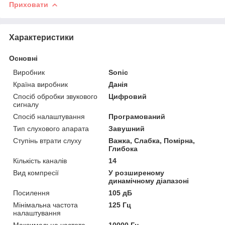
Приховати
Характеристики
Основні
Виробник
Sonic
Країна виробник
Данія
Спосіб обробки звукового
Цифровий
сигналу
Спосіб налаштування
Програмований
Тип слухового апарата
Завушний
Ступінь втрати слуху
Важка, Слабка, Помірна,
Глибока
Кількість каналів
14
Вид компресії
У розширеному
динамічному діапазоні
Посилення
105 дБ
Мінімальна частота
125 Гц
налаштування
Максимальна частота
10000 Гц