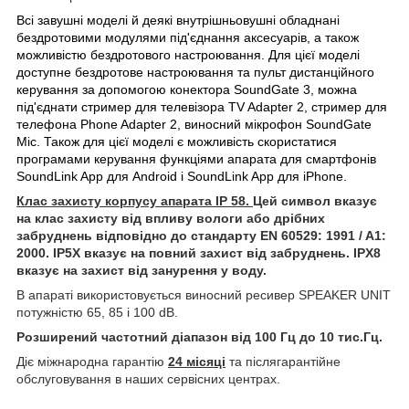
Всі завушні моделі й деякі внутрішньовушні обладнані
бездротовими модулями під'єднання аксесуарів, а також
можливістю бездротового настроювання. Для цієї моделі
доступне бездротове настроювання та пульт дистанційного
керування
за допомогою конектора
SoundGate 3, можна
під'єднати стример для телевізора TV Adapter 2, стример для
телефона
Phone Adapter 2, виносний мікрофон SoundGate
Mic. Також для цієї моделі є можливість скористатися
програмами керування функціями апарата для смартфонів
SoundLink App для Android і SoundLink App для iPhone.
Клас захисту корпусу апарата IP 58.
Цей символ вказує
на клас захисту від впливу вологи або дрібних
забруднень відповідно до стандарту EN 60529: 1991 / A1:
2000. IP5X вказує на повний захист від забруднень. IPX8
вказує на захист від занурення у воду.
В апараті використовується виносний ресивер SPEAKER UNIT
потужністю 65, 85 і 100 dB.
Розширений частотний діапазон від 100 Гц до 10 тис.Гц.
Діє міжнародна г
арантію
24 місяці
та післягарантійне
обслуговування в наших сервісних центрах.