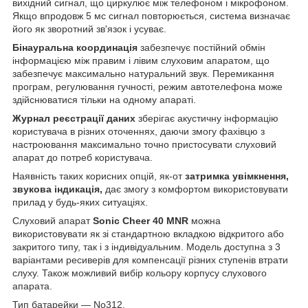
вихідний сигнал, що циркулює між телефоном і мікрофоном.
Якщо впродовж 5 мс сигнал повторюється, система визначає
його як зворотний зв'язок і усуває.
Бінауральна координація
забезпечує постійний обмін
інформацією між правим і лівим слуховим апаратом, що
забезпечує максимально натуральний звук. Перемикання
програм, регулювання гучності, режим автотелефона може
здійснюватися тільки на одному апараті.
Журнал реєстрації даних
зберігає акустичну інформацію
користувача в різних оточеннях, даючи змогу фахівцю з
настроювання максимально точно пристосувати слуховий
апарат до потреб користувача.
Наявність таких корисних опцій, як-от
затримка увімкнення,
звукова індикація,
дає змогу з комфортом використовувати
прилад у будь-яких ситуаціях.
Слуховий апарат
Sonic Cheer 40 MNR
можна
використовувати як зі стандартною вкладкою відкритого або
закритого типу, так і з індивідуальним. Модель доступна з 3
варіантами ресиверів для компенсації різних ступенів втрати
слуху. Також можливий вибір кольору корпусу слухового
апарата.
Тип батарейки — No312.