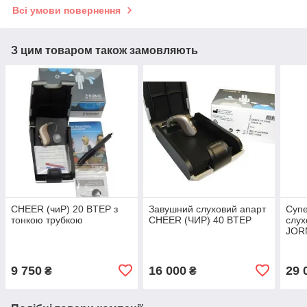
Всі умови повернення
З цим товаром також замовляють
CHEER (чиР) 20 BTEP з
Завушний слуховий апарт
Суп
тонкою трубкою
CHEER (ЧИР) 40 BTEP
слух
JOR
9 750
16 000
29 
₴
₴