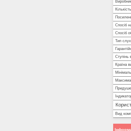
Виробни
Кількіст
Посилен
Спосіб 
Спосіб о
Тип слух
Гарантій
Ступінь 
Країна в
Мінімал
Максима
Придуше
Індикато
Корист
Вид комп
Інформа