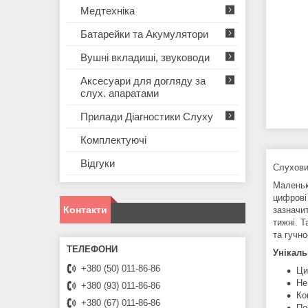
Медтехніка
Батарейки та Акумулятори
Вушні вкладиші, звуководи
Аксесуари для догляду за
слух. апаратами
Прилади Діагностики Слуху
Комплектуючі
Відгуки
Слухови
Маленьк
цифрові
Контакти
зазначи
тижні. 
та гучно
Унікаль
+380 (50) 011-86-86
Ци
Не
+380 (93) 011-86-86
Ко
+380 (67) 011-86-86
По