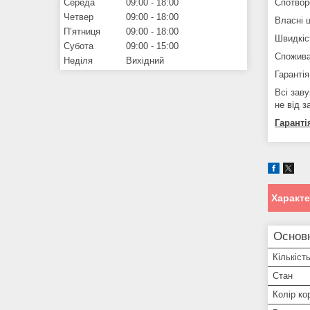
Середа
09:00
18:00
Спотвор
Четвер
09:00
18:00
Власні 
Пʼятниця
09:00
18:00
Швидкіс
Субота
09:00
15:00
Спожива
Неділя
Вихідний
Гаранті
Всі зав
не від з
Гаранті
Характ
Основ
Кількіст
Стан
Колір ко