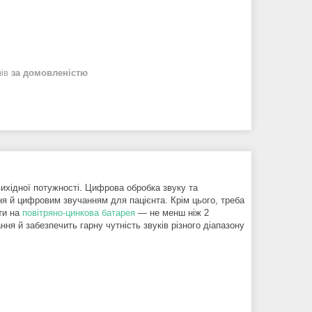
нів
за домовленістю
ихідної потужності. Цифрова обробка звуку та
я й цифровим звучанням для пацієнта. Крім цього, треба
ти на
повітряно-цинкова батарея
— не менш ніж 2
ня й забезпечить гарну чутність звуків різного діапазону