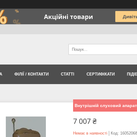
А
ФІЛІЇ / КОНТАКТИ
СТАТТІ
СЕРТИФІКАТИ
ПІДІ
Внутрішній слуховий апарат
7 007 ₴
Немає в наявності
Код:
1605206