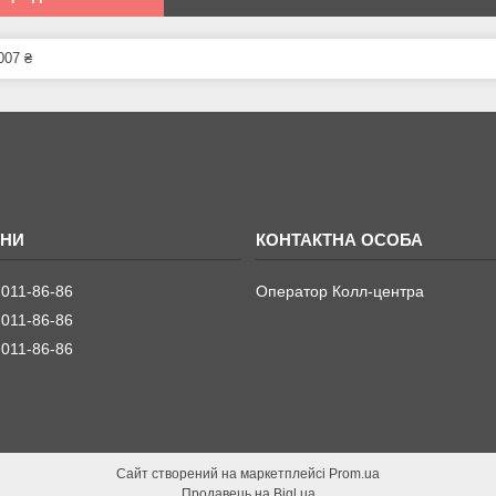
007 ₴
 011-86-86
Оператор Колл-центра
 011-86-86
 011-86-86
Сайт створений на маркетплейсі
Prom.ua
Продавець на Bigl.ua