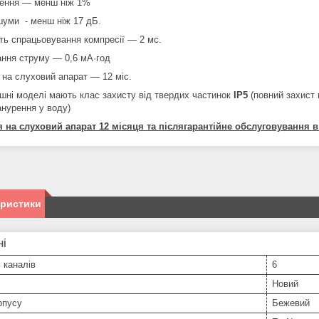
ення — менш ніж 1%
шуми - менш ніж 17 дБ.
ть спрацьовування компресії — 2 мс.
ння струму — 0,6 мА·год
я на слуховий апарат — 12 міс.
ушні моделі мають клас захисту від твердих частинок
IP5
(повний захист 
анурення у воду)
я на слуховий апарат 12 місяця та післягарантійне обслуговування 
еристики
ні
ь каналів
6
Новий
рпусу
Бежевий