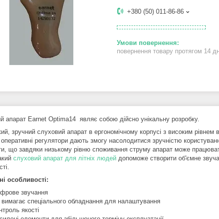
+380 (50) 011-86-86
повернення товару протягом 14 д
й апарат Earnet Optima14 являє собою дійсно унікальну розробку.
ий, зручний слуховий апарат в ергономічному корпусі з високим рівнем в
 оперативні регулятори дають змогу насолодитися зручністю користуванн
ти, що завдяки низькому рівню споживання струму апарат може працюва
Такий
слуховий апарат для літніх людей
допоможе створити об'ємне звучан
сті.
ні особливості:
фрове звучання
 вимагає спеціального обладнання для налаштування
нтроль якості
силені елементи для збільшеного терміну експлуатації