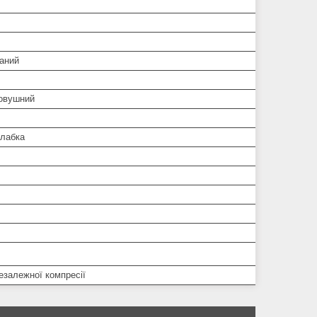
аний
овушний
Слабка
езалежної компресії