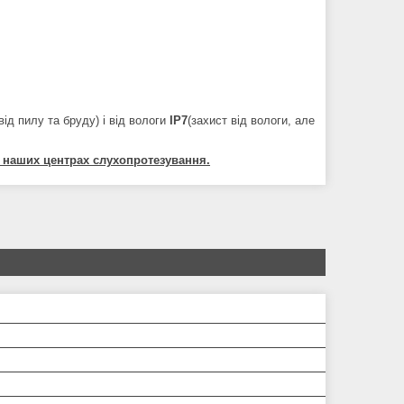
від пилу та бруду) і від вологи
IP7
(захист від вологи, але
в наших центрах слухопротезування.