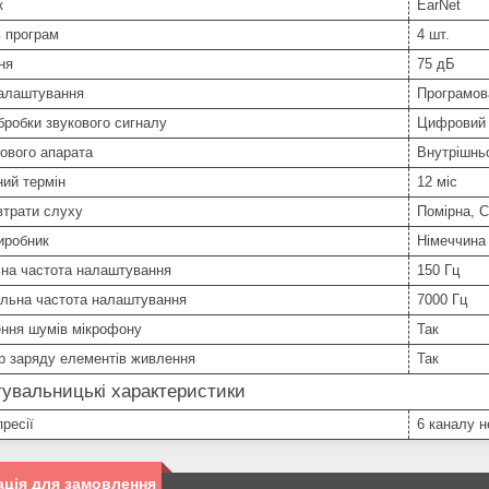
к
EarNet
ь програм
4 шт.
ня
75 дБ
налаштування
Програмов
бробки звукового сигналу
Цифровий
ового апарата
Внутрішнь
ний термін
12 міс
втрати слуху
Помірна, 
иробник
Німеччина
ьна частота налаштування
150 Гц
льна частота налаштування
7000 Гц
ння шумів мікрофону
Так
р заряду елементів живлення
Так
увальницькі характеристики
ресії
6 каналу н
ція для замовлення