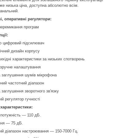
же низька ціна, доступна абсолютно всім.
канальний.
, оперативні регулятори:
перемикання програм
пції:
ю цифровий підсилювач
ічний дизайн корпусу
вихідні характеристики за низьких спотворень
 зручне налаштування
 заглушення шумів мікрофона
ний частотний діапазон
 заглушення зворотного зв'язку
й регулятор гучності
 характеристики:
 потужність — 110 дБ.
ня — 75 дБ.
ий діапазон настроювання — 150-7000 Гц.