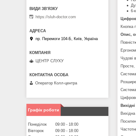
Ду
6-
https://sluh-doctor.com
Цифрові
Кнопка 
Опис, о
пр. Перемоги 104-Б, Київ, Україна
Повніст
Ергоном
Чудові 
ЦЕНТР СЛУХУ
Просте,
Система
Розшире
Оператор Колл-центра
Система
Цифрови
Вихідні
Графік роботи
Вихідна
Посилен
Понеділок
09:00
18:00
Частотн
Вівторок
09:00
18:00