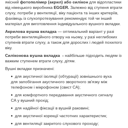
якісний
фотополімер (акрил) або силікон
для відопластики
від німецького виробника
EGGER.
Залежно від ступеня втрати
слуху, потреби у вентиляції, віку пацієнта та інших критеріїв,
фахівець із слухопротезування рекомендує той чи інший
матеріал для виготовлення індивідуального вушного вкладки.
Акрилова вушна вкладка
— оптимальний варіант у разі
потреби вентиляційного отвору на ньому, у разі неглибоких
ступенів втрати слуху, а також для дорослих і людей похилого
віку.
Силіконова вушна вкладка -
найбільше підходить людям із
важким ступенем втрати слуху, дітям.
Вушні вкладки призначені:
для акустичної ізоляції (обтурації) зовнішнього вуха
для запобігання акустичного зворотного зв'язку між
телефоном і мікрофоном (свист СА);
для комфортного передавання акустичного сигналу
СА у вушний прохід;
для надійної фіксації в вушній раковині;
для акустичної корекції частотних характеристик;
для вентиляції закритого слухового проходу;