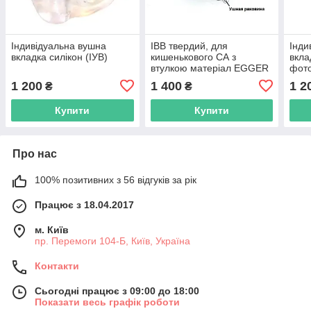
Індивідуальна вушна
ІВВ твердий, для
Інди
вкладка силікон (ІУВ)
кишенькового СА з
вкла
втулкою матеріал EGGER
фото
труб
1 200
1 400
1 2
₴
₴
Купити
Купити
Про нас
100% позитивних з 56 відгуків за рік
Працює з 18.04.2017
м. Київ
пр. Перемоги 104-Б, Київ, Україна
Контакти
Сьогодні працює з 09:00 до 18:00
Показати весь графік роботи