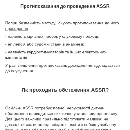
Протипоказання до проведення ASSR
Попри безпечність методу, існують протипоказання до його
проведення
:
- наявність сірчаних пробок у слуховому проході;
- епілепсія або судомні стани в анамнезі;
- наявність кардіостимуляторів та інших електронних
імплантатів.
У разі виявлення протипоказань дослідження відкладається
до їх усунення.
Як проходить обстеження ASSR?
Оскільки ASSR потребує повної нерухомості дитини,
обстеження проводиться виключно у стані природного сну.
Для цього важливо правильно підготувати малюка: не
дозволяти спати перед поїздкою, взяти з собою улюблену