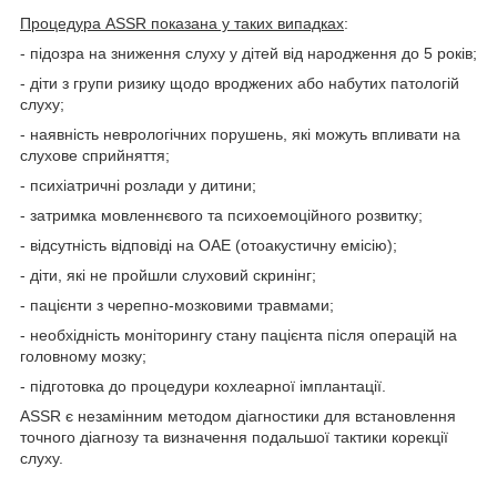
Процедура ASSR показана у таких випадках
:
- підозра на зниження слуху у дітей від народження до 5 років;
- діти з групи ризику щодо вроджених або набутих патологій
слуху;
- наявність неврологічних порушень, які можуть впливати на
слухове сприйняття;
- психіатричні розлади у дитини;
- затримка мовленнєвого та психоемоційного розвитку;
- відсутність відповіді на ОАЕ (отоакустичну емісію);
- діти, які не пройшли слуховий скринінг;
- пацієнти з черепно-мозковими травмами;
- необхідність моніторингу стану пацієнта після операцій на
головному мозку;
- підготовка до процедури кохлеарної імплантації.
ASSR є незамінним методом діагностики для встановлення
точного діагнозу та визначення подальшої тактики корекції
слуху.