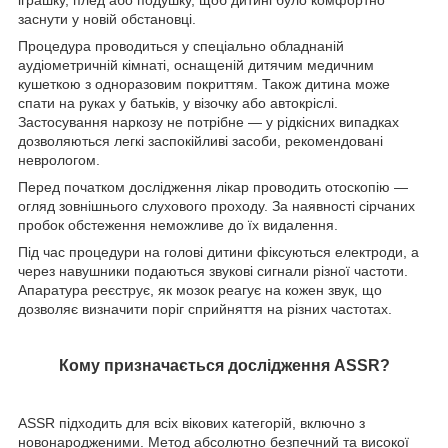
іграшку, плед або подушку, щоб дитині було комфортно
заснути у новій обстановці.
Процедура проводиться у спеціально обладнаній
аудіометричній кімнаті, оснащеній дитячим медичним
кушеткою з одноразовим покриттям. Також дитина може
спати на руках у батьків, у візочку або автокріслі.
Застосування наркозу не потрібне — у рідкісних випадках
дозволяються легкі заспокійливі засоби, рекомендовані
неврологом.
Перед початком дослідження лікар проводить отоскопію —
огляд зовнішнього слухового проходу. За наявності сірчаних
пробок обстеження неможливе до їх видалення.
Під час процедури на голові дитини фіксуються електроди, а
через навушники подаються звукові сигнали різної частоти.
Апаратура реєструє, як мозок реагує на кожен звук, що
дозволяє визначити поріг сприйняття на різних частотах.
Кому призначається дослідження ASSR?
ASSR підходить для всіх вікових категорій, включно з
новонародженими. Метод абсолютно безпечний та високої