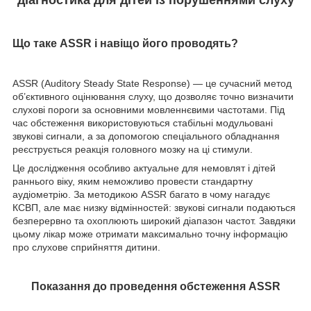
діагностика для дітей із порушеннями слуху
Що таке ASSR і навіщо його проводять?
ASSR (Auditory Steady State Response) — це сучасний метод
об’єктивного оцінювання слуху, що дозволяє точно визначити
слухові пороги за основними мовленнєвими частотами. Під
час обстеження використовуються стабільні модульовані
звукові сигнали, а за допомогою спеціального обладнання
реєструється реакція головного мозку на ці стимули.
Це дослідження особливо актуальне для немовлят і дітей
раннього віку, яким неможливо провести стандартну
аудіометрію. За методикою ASSR багато в чому нагадує
КСВП, але має низку відмінностей: звукові сигнали подаються
безперервно та охоплюють широкий діапазон частот. Завдяки
цьому лікар може отримати максимально точну інформацію
про слухове сприйняття дитини.
Показання до проведення обстеження ASSR