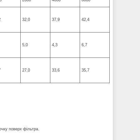
2
32,0
37,9
42,4
5,0
4,3
6,7
7
27,0
33,6
35,7
очку поверх фільтра.