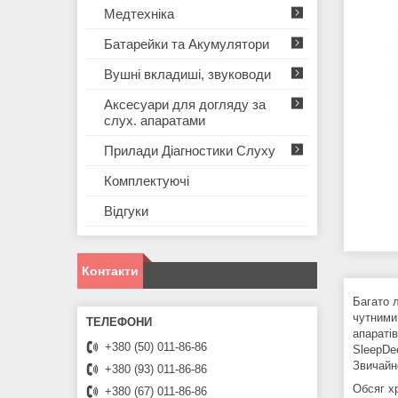
Медтехніка
Батарейки та Акумулятори
Вушні вкладиші, звуководи
Аксесуари для догляду за
слух. апаратами
Прилади Діагностики Слуху
Комплектуючі
Відгуки
Контакти
Багато 
чутними
апараті
+380 (50) 011-86-86
SleepDe
Звичайно
+380 (93) 011-86-86
Обсяг х
+380 (67) 011-86-86