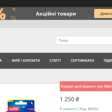
А
ФІЛІЇ / КОНТАКТИ
СТАТТІ
СЕРТИФІКАТИ
ПІДІ
Беруші для міцного сну Alpi
1 250 ₴
В наявності
Код:
864151