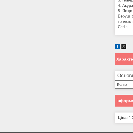
3. Пове
4. Акура
5. Якщо 
Беруші 
теплою 
Cedis.
Характ
Основн
Колір
Інформа
Ціна:
1 