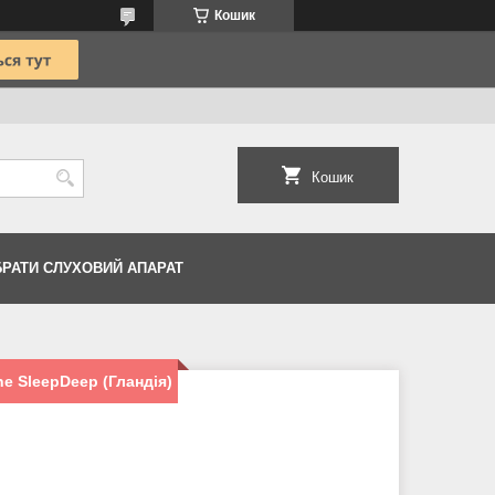
Кошик
Кошик
БРАТИ СЛУХОВИЙ АПАРАТ
ne SleepDeep (Гландія)