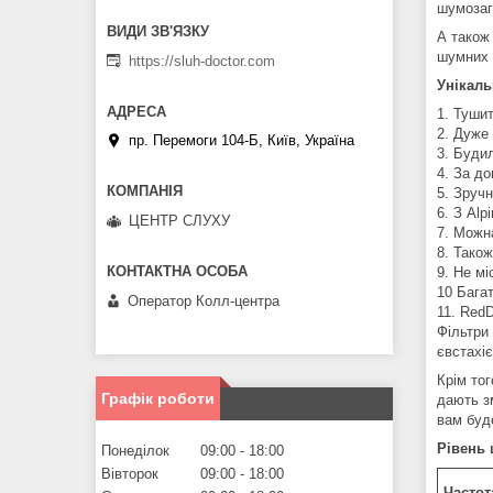
шумозаг
А також
шумних 
https://sluh-doctor.com
Унікаль
1. Тушит
2. Дуже
пр. Перемоги 104-Б, Київ, Україна
3. Буди
4. За до
5. Зруч
6. З Alp
ЦЕНТР СЛУХУ
7. Можн
8. Також
9. Не мі
10 Бага
Оператор Колл-центра
11. RedD
Фільтри
євстахіє
Крім то
Графік роботи
дають з
вам буд
Рівень 
Понеділок
09:00
18:00
Вівторок
09:00
18:00
Частот