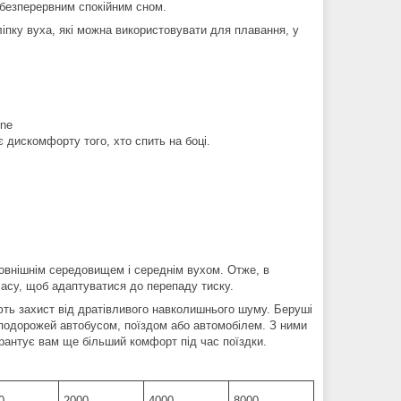
безперервним спокійним сном.
ліпку вуха, які можна використовувати для плавання, у
ine
є дискомфорту того, хто спить на боці.
овнішнім середовищем і середнім вухом. Отже, в
 часу, щоб адаптуватися до перепаду тиску.
ують захист від дратівливого навколишнього шуму. Беруші
с подорожей автобусом, поїздом або автомобілем. З ними
арантує вам ще більший комфорт під час поїздки.
0
2000
4000
8000