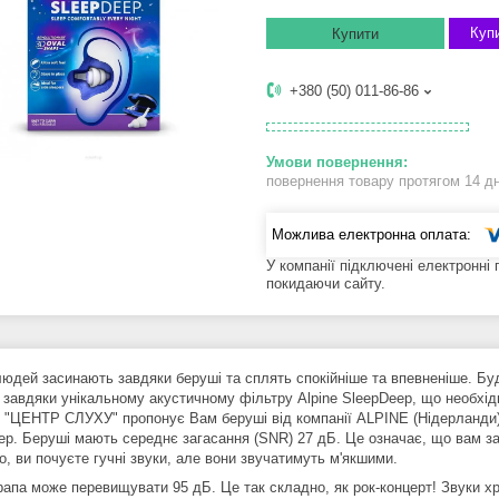
Купи
Купити
+380 (50) 011-86-86
повернення товару протягом 14 д
У компанії підключені електронні
покидаючи сайту.
людей засинають завдяки беруші та сплять спокійніше та впевненіше. Бу
 завдяки унікальному акустичному фільтру Alpine SleepDeep, що необхід
в "ЦЕНТР СЛУХУ" пропонує Вам беруші від компанії ALPINE (Нідерланди),
ep. Беруші мають середнє загасання (SNR) 27 дБ. Це означає, що вам за
, ви почуєте гучні звуки, але вони звучатимуть м'якшими.
рапа може перевищувати 95 дБ. Це так складно, як рок-концерт! Звуки х