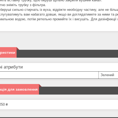
рніть вставну трубку, щоб беруші щільно закрили вушний канал.
тно зніміть трубку з фільтра.
беруші сильно стирчать із вуха, відріжте необхідну частину, але не біль
слугуватимуть вам набагато довше, якщо ви доглядатимете за ними та 
мильною водою, потім ретельно промийте їх і висушіть. Для дезінфекції
еристики
і атрибути
Зелений
ція для замовлення
250 ₴