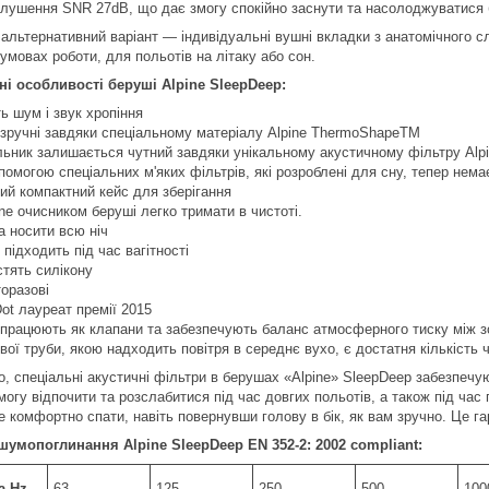
лушення SNR 27dB, що дає змогу спокійно заснути та насолоджуватися 
 альтернативний варіант — індивідуальні вушні вкладки з анатомічного с
умовах роботи, для польотів на літаку або сон.
ні особливості беруші Alpine SleepDeep:
ь шум і звук хропіння
 зручні завдяки спеціальному матеріалу Alpine ThermoShapeTM
льник залишається чутний завдяки унікальному акустичному фільтру Alp
помогою спеціальних м'яких фільтрів, які розроблені для сну, тепер нема
ний компактний кейс для зберігання
ine очисником беруші легко тримати в чистоті.
а носити всю ніч
 підходить під час вагітності
стять силікону
торазові
ot лауреат премії 2015
 працюють як клапани та забезпечують баланс атмосферного тиску між з
вої труби, якою надходить повітря в середнє вухо, є достатня кількість
го, спеціальні акустичні фільтри в берушах «Alpine» SleepDeep забезпеч
могу відпочити та розслабитися під час довгих польотів, а також під ча
е комфортно спати, навіть повернувши голову в бік, як вам зручно. Це г
шумопоглинання Alpine SleepDeep EN 352-2: 2002 compliant:
а Hz
63
125
250
500
100