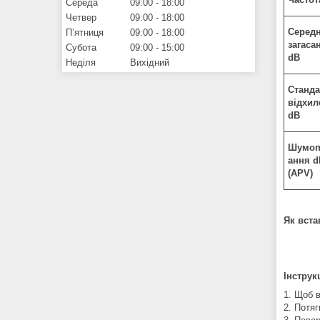
Середа
09:00
18:00
Четвер
09:00
18:00
Серед
Пʼятниця
09:00
18:00
загаса
Субота
09:00
15:00
dB
Неділя
Вихідний
Станда
відхил
dB
Шумоп
ання d
(APV)
Як вста
Інструк
1. Щоб 
2. Потяг