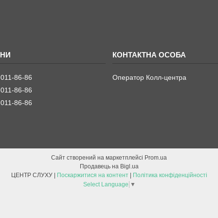
 011-86-86
Оператор Колл-центра
 011-86-86
 011-86-86
Сайт створений на маркетплейсі
Prom.ua
Продавець на Bigl.ua
ЦЕНТР СЛУХУ |
Поскаржитися на контент
|
Політика конфіденційності
Select Language
▼