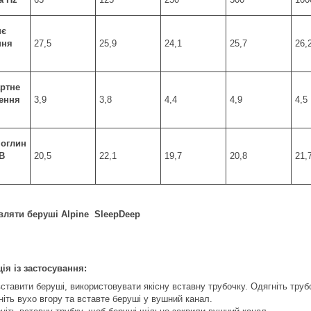
нє
ння
27,5
25,9
24,1
25,7
26,
ртне
ення
3,9
3,8
4,4
4,9
4,5
оглин
B
20,5
22,1
19,7
20,8
21,
вляти беруші Alpine SleepDeep
ція із застосування:
вставити беруші, використовувати якісну вставну трубочку. Одягніть труб
ніть вухо вгору та вставте беруші у вушний канал.