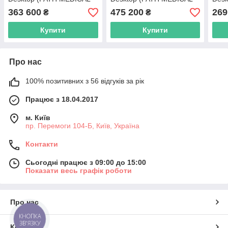
GmbH) - 100497-US3
GmbH) - 100497-ED
Gmb
363 600
475 200
269
₴
₴
Купити
Купити
Про нас
100% позитивних з 56 відгуків за рік
Працює з 18.04.2017
м. Київ
пр. Перемоги 104-Б, Київ, Україна
Контакти
Сьогодні працює з 09:00 до 15:00
Показати весь графік роботи
Про нас
КНОПКА
ЗВ'ЯЗКУ
Контакти