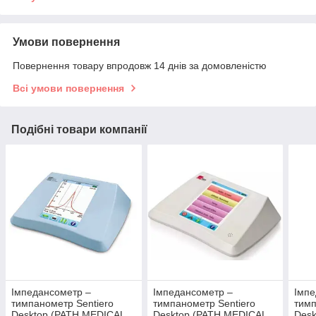
Умови повернення
Повернення товару впродовж 14 днів за домовленістю
Всі умови повернення
Подібні товари компанії
Імпедансометр –
Імпедансометр –
Імпе
тимпанометр Sentiero
тимпанометр Sentiero
тимп
Desktop (PATH MEDICAL
Desktop (PATH MEDICAL
Desk