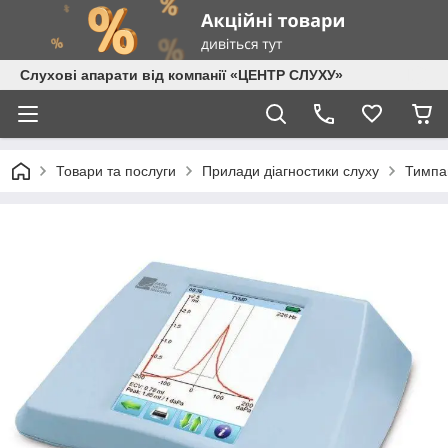
Слухові апарати від компанії «ЦЕНТР СЛУХУ»
Товари та послуги
Прилади діагностики слуху
Тимпа