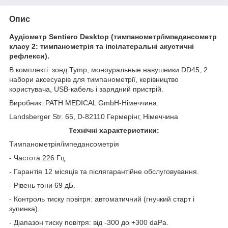
Опис
Аудіометр Sentiero Desktop (тимпанометр/імпедансометр
класу 2: тимпанометрія та іпсілатеральні акустичні
рефлекси).
В комплекті: зонд Tymp, моноуральные навушники DD45, 2
набори аксесуарів для тимпанометрії, керівництво
користувача, USB-кабель і зарядний пристрій.
Виробник: PATH MEDICAL GmbH-Німеччина.
Landsberger Str. 65, D-82110 Гермерінг, Німеччина
Технічні характеристики:
Тимпанометрія/імпедансометрія
- Частота 226 Гц.
- Гарантія 12 місяців та післягарантійне обслуговування.
- Рівень тони 69 дБ.
- Контроль тиску повітря: автоматичний (гнучкий старт і
зупинка).
- Діапазон тиску повітря: від -300 до +300 daPa.