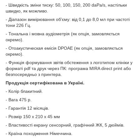
- Швидкість зміни тиску: 50, 100, 150, 200 daPa/s, настільки
швидко, як можливо.
- Діапазон вимірювання об'єму: від 0,1 до 8,0 мл при частоті
тони 226 Гц.
- Тональна і мовна аудіометрія (як опція, замовляється
окремо).
- Отоакустическая емісія DPOAE (як опція, замовляється
окремо).
- Функція формування звітів обстеження з логотипом клініки у
форматі pdf та друк через ПК: програма MIRA direct print або
безпосередньо з принтера.
Продукція сертифікована в Україні.
- Колір блакитний.
- Вага 475 р.
- Гарантія 12 місяців.
- Розмір 150 х 210 х 45 мм
- Властивості екрану сенсорний, графічний ЖК, 5 дюймів.
- Країна походження Німеччина.