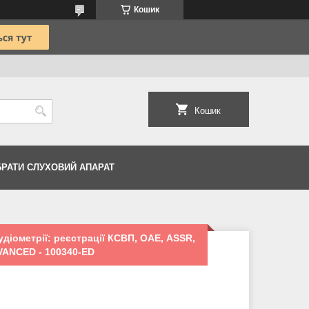
Кошик
Кошик
БРАТИ СЛУХОВИЙ АПАРАТ
діометрії: реєстрації КСВП, ОАЕ, ASSR,
VANCED - 100340-ED