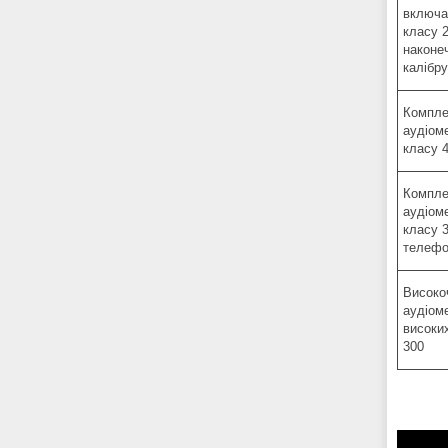
включа
класу 
наконе
калібр
Компле
аудіом
класу 
Компле
аудіом
класу 
телефон
Високо
аудіом
високи
300