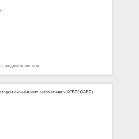
6
нів
за домовленістю
методом скринінгових автоматичних КСВП/ QABR)