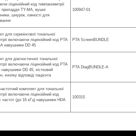
ючи ліцензійний код тимпанометрії
2 приладдя TY-MA, вушні
100947-01
чники, шнурок, ємності для
ування
кт для скринінгової тональної
етрії включаючи ліцензійний код PTA
PTA ScreenBUNDLE
4A навушники DD 45
кт для діагностичної тональної
етрії включаючи ліцензійний код PTA
PTA DiagBUNDLE-A
3 навушники DD 45, кістковий
, кнопку відповіді пацієнта
частотний комплект для тональної
етрії включаючи ліцензійний код
100315
х частот (до 16 кГц) навушники HDA