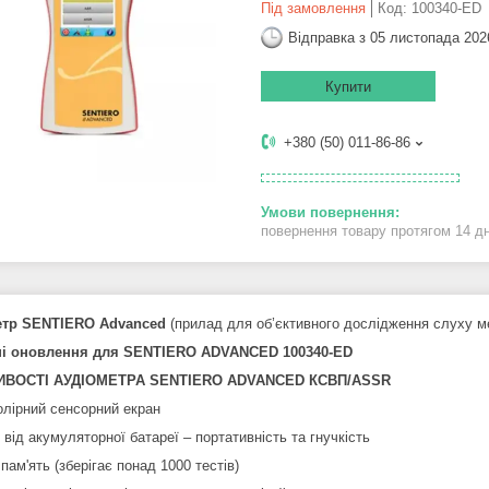
Під замовлення
Код:
100340-ED
Відправка з 05 листопада 202
Купити
+380 (50) 011-86-86
повернення товару протягом 14 д
етр SENTIERO Advanced
(прилад для об’єктивного дослідження слуху 
ні оновлення для SENTIERO ADVANCED 100340-ED
ВОСТІ АУДІОМЕТРА SENTIERO ADVANCED КСВП/ASSR
олірний сенсорний екран
від акумуляторної батареї – портативність та гнучкість
пам'ять (зберігає понад 1000 тестів)