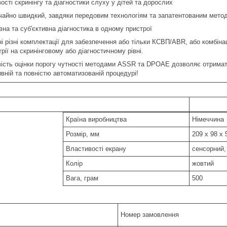
сті скринінгу та діагностики слуху у дітей та дорослих
чайно швидкий, завдяки передовим технологіям та запатентованим мето
вна та суб'єктивна діагностика в одному пристрої
ні різні комплектації для забезпечення або тільки КСВП/ABR, або комбін
рії на скринінговому або діагностичному рівні.
ість оцінки порогу чутності методами ASSR та DPOAE дозволяє отримати 
ивній та повністю автоматизованій процедурі!
Країна виробництва
Німеччина
Розмір, мм
209 х 98 х 
Властивості екрану
сенсорний,
Колір
жовтий
Вага, грам
500
Номер замовлення