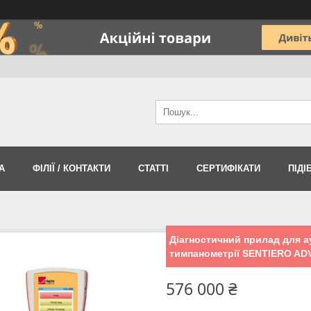
А
ФІЛІЇ / КОНТАКТИ
СТАТТІ
СЕРТИФІКАТИ
ПІДІ
Діагностичний прилад для ау
тимпанометрії SENTIERO AD
576 000 ₴