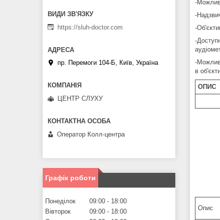
-Можливо
-Надзви
https://sluh-doctor.com
-Об'єкти
-Доступ
аудіомет
-Можлив
пр. Перемоги 104-Б, Київ, Україна
в об'єкт
ОПИС
ЦЕНТР СЛУХУ
Оператор Колл-центра
Графік роботи
Понеділок
09:00
18:00
Опис
Вівторок
09:00
18:00