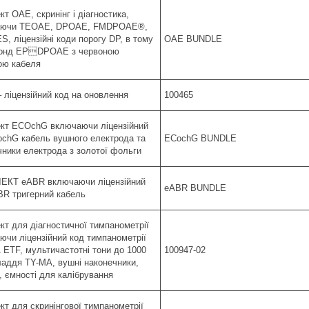
т ОАЕ, скринінг і діагностика,
аючи TEOAE, DPOAE, FMDPOAE®,
, ліцензійні коди порогу DP, в тому
OAE BUNDLE
зонд EPDPOAE з червоною
ою кабеля
 ліцензійний код на оновлення
100465
кт ECOchG включаючи ліцензійний
ochG кабель вушного електрода та
ECochG BUNDLE
чники електрода з золотої фольги
КТ eABR включаючи ліцензійний
eABR BUNDLE
BR тригерний кабель
кт для діагностичної тимпанометрії
ючи ліцензійний код тимпанометрії
 ETF, мультичастотні тони до 1000
100947-02
ладдя TY-MA, вушні наконечники,
, ємності для калібрування
кт для скринінгової тимпанометрії