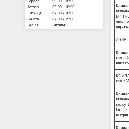
Середа
09:00
18:00
Комплек
Четвер
09:00
18:00
включ
Пʼятниця
09:00
18:00
DPHiRES
Субота
09:00
15:00
числі 
Неділя
Вихідний
оправк
ASSR –
Компле
код eC
наконе
КОМПЛЕ
код eA
Компле
включа
класу 1
Гц при
шнурок
Компле