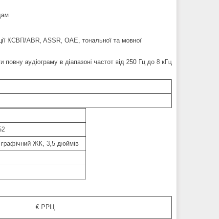
дам
ації КСВП/ABR, ASSR, OAE, тональної та мовної
повну аудіограму в діапазоні частот від 250 Гц до 8 кГц
52
 графічний ЖК, 3,5 дюймів
€ РРЦ