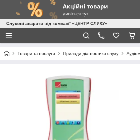
Слухові апарати від компанії «ЦЕНТР СЛУХУ»
Товари та послуги
Прилади діагностики слуху
Аудіо