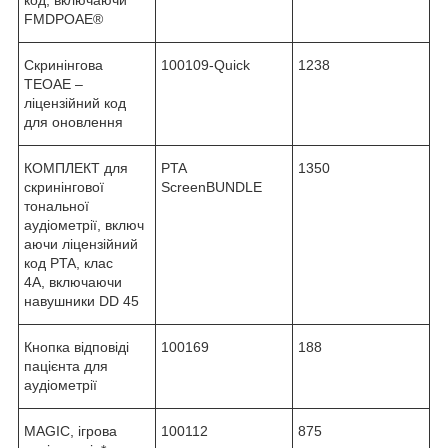
FMDPOAE®
Скринінгова
100109-Quick
1238
TEOAE –
ліцензійний код
для оновлення
КОМПЛЕКТ для
PTA
1350
скринінгової
ScreenBUNDLE
тональної
аудіометрії, включ
аючи ліцензійний
код PTA, клас
4A, включаючи
навушники DD 45
Кнопка відповіді
100169
188
пацієнта для
аудіометрії
MAGIC, ігрова
100112
875