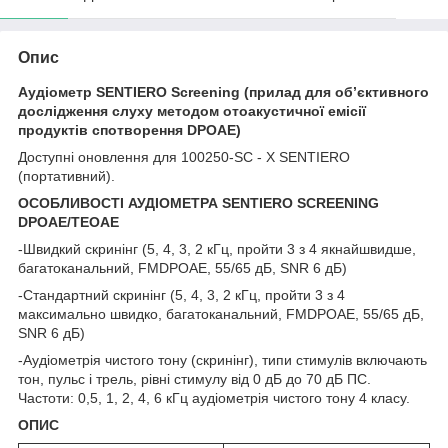
Опис
Аудіометр SENTIERO Screening (прилад для об’єктивного
дослідження слуху методом отоакустичної емісії
продуктів спотворення DPOAE)
Доступні оновлення для 100250-SC - X SENTIERO
(портативний).
ОСОБЛИВОСТІ АУДІОМЕТРА SENTIERO SCREENING
DPОAE/TEOAE
-Швидкий скринінг (5, 4, 3, 2 кГц, пройти 3 з 4 якнайшвидше,
багатоканальний, FMDPOAE, 55/65 дБ, SNR 6 дБ)
-Стандартний скринінг (5, 4, 3, 2 кГц, пройти 3 з 4
максимально швидко, багатоканальний, FMDPOAE, 55/65 дБ,
SNR 6 дБ)
-Аудіометрія чистого тону (скринінг), типи стимулів включають
тон, пульс і трель, рівні стимулу від 0 дБ до 70 дБ ПС.
Частоти: 0,5, 1, 2, 4, 6 кГц аудіометрія чистого тону 4 класу.
ОПИС