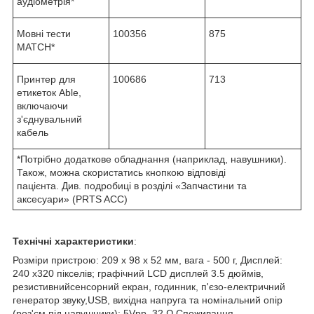
аудіометрія*
Мовні тести
100356
875
MATCH*
Принтер для
100686
713
етикеток Able,
включаючи
з'єднувальний
кабель
*Потрібно додаткове обладнання (наприклад, навушники).
Також, можна скористатись кнопкою відповіді
пацієнта. Див. подробиці в розділі «Запчастини та
аксесуари» (PRTS ACC)
Технічні характеристики
:
Розміри пристрою: 209 x 98 x 52 мм, вага - 500 г, Дисплей:
240 x320 пікселів; графічний LCD дисплей 3.5 дюймів,
резистивнийсенсорний екран, годинник, п'єзо-електричний
генератор звуку,USB, вихідна напруга та номінальний опір
(роз'єм під навушники): 5Vpp, 32 Ω Споживання