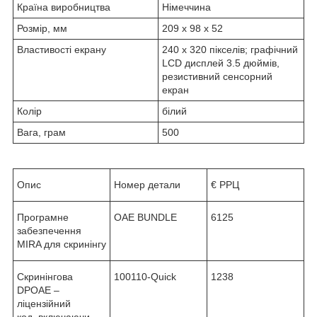
Країна виробництва
Німеччина
Розмір, мм
209 x 98 x 52
Властивості екрану
240 x 320 пікселів; графічний
LCD дисплей 3.5 дюймів,
резистивний сенсорний
екран
Колір
білий
Вага, грам
500
Опис
Номер детали
€ РРЦ
Програмне
OAE BUNDLE
6125
забезпечення
MIRA для скринінгу
Скринінгова
100110-Quick
1238
DPOAE –
ліцензійний
код, включаючи