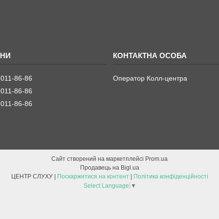
 011-86-86
Оператор Колл-центра
 011-86-86
 011-86-86
Сайт створений на маркетплейсі
Prom.ua
Продавець на Bigl.ua
ЦЕНТР СЛУХУ |
Поскаржитися на контент
|
Політика конфіденційності
Select Language
▼