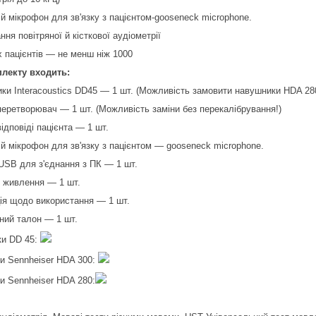
й мікрофон для зв'язку з пацієнтом-gooseneck microphone.
ня повітряної й кісткової аудіометрії
х пацієнтів — не менш ніж 1000
лекту входить:
ки Interacoustics DD45 — 1 шт. (Можливість замовити навушники HDA 280
перетворювач — 1 шт. (Можливість заміни без перекалібрування!)
ідповіді пацієнта — 1 шт.
ій мікрофон для зв'язку з пацієнтом — gooseneck microphone.
USB для з'єднання з ПК — 1 шт.
 живлення — 1 шт.
ція щодо використання — 1 шт.
йний талон — 1 шт.
и DD 45:
и Sennheiser HDA 300:
и Sennheiser HDA 280: