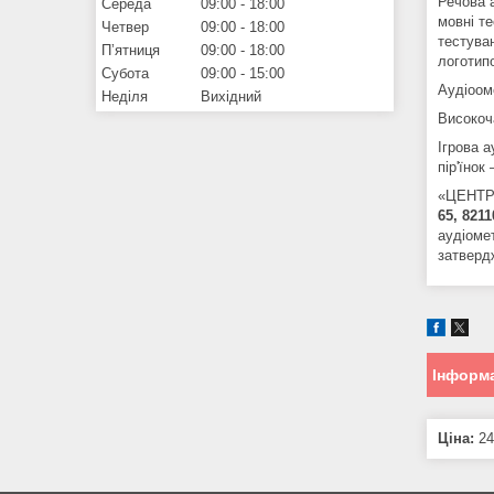
Речова а
Середа
09:00
18:00
мовні т
Четвер
09:00
18:00
тестуван
Пʼятниця
09:00
18:00
логотип
Субота
09:00
15:00
Аудіоом
Неділя
Вихідний
Високоч
Ігрова а
пір'їнок
«ЦЕНТР 
65, 821
аудіоме
затверд
Інформа
Ціна:
24