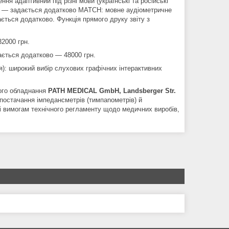
ня адаптивний під різні мови (українські та російські
мі — задається додатково MATCH: мовне аудіометричне
ається додатково. Функція прямого друку звіту з
2000 грн.
ається додатково — 48000 грн.
ня): широкий вибір слухових графічних інтерактивних
ого обладнання
PATH MEDICAL GmbH, Landsberger Str.
постачання імпедансметрів (тимпanометрів) й
ті вимогам технічного регламенту щодо медичних виробів,