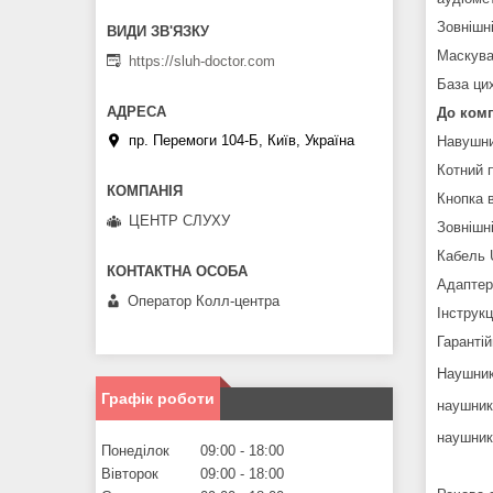
Зовнішні
Маскуван
https://sluh-doctor.com
База ци
До комп
пр. Перемоги 104-Б, Київ, Україна
Навушни
Котний 
Кнопка в
ЦЕНТР СЛУХУ
Зовнішн
Кабель 
Адаптер
Оператор Колл-центра
Інструк
Гаранті
Наушник
Графік роботи
наушник
наушник
Понеділок
09:00
18:00
Вівторок
09:00
18:00