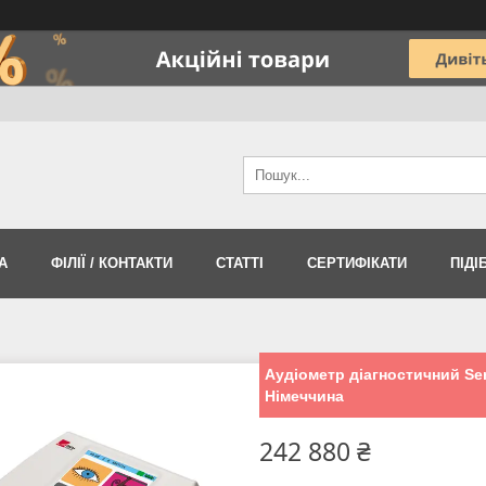
А
ФІЛІЇ / КОНТАКТИ
СТАТТІ
СЕРТИФІКАТИ
ПІДІ
Аудіометр діагностичний Se
Німеччина
242 880 ₴