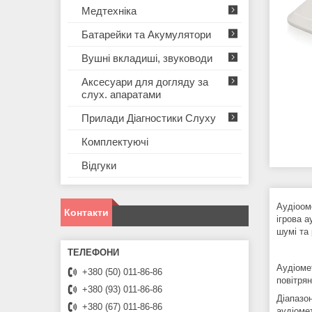
Медтехніка
Батарейки та Акумулятори
Вушні вкладиші, звуководи
Аксесуари для догляду за
слух. апаратами
Прилади Діагностики Слуху
Комплектуючі
Відгуки
Аудіооме
Контакти
ігрова а
шумі та
Аудіом
+380 (50) 011-86-86
повітрян
+380 (93) 011-86-86
Діапазон
+380 (67) 011-86-86
аудіомет