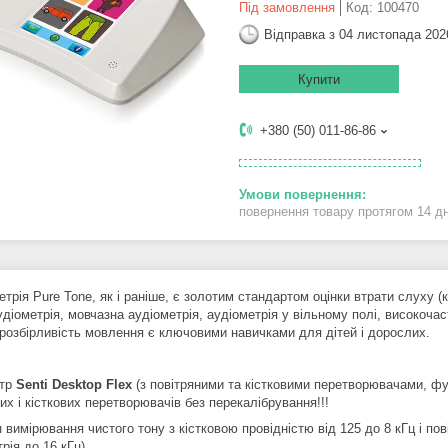
Під замовлення
Код:
100470
Відправка з 04 листопада 202
Купити
+380 (50) 011-86-86
повернення товару протягом 14 д
трія Pure Tone, як і раніше, є золотим стандартом оцінки втрати слуху 
удіометрія, мовчазна аудіометрія, аудіометрія у вільному полі, високоча
 розбірливість мовлення є ключовими навичками для дітей і дорослих.
етр
Senti Desktop Flex
(з повітряними та кістковими перетворювачами, фу
их і кісткових перетворювачів без перекалібрування!!!
 вимірювання чистого тону з кістковою провідністю від 125 до 8 кГц і пов
рія до 16 кГц)