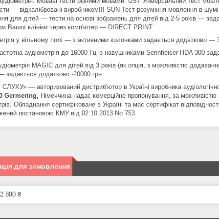
удіометрія. Моваві тести різними мовами. UST Універсальний тест мовлен
ести — відкалібровані виробником!!! SUN Тест розуміння мовлення в шу
ня для дітей — тести на основі зображень для дітей від 2-5 років — зад
ом Вашої клініки через комп'ютер — DIRECT PRINT.
етрія у вільному полі — з активними колонками задається додатково — 3
астотна аудіометрія до 16000 Гц із навушниками Sennheiser HDA 300 зад
удіометрія MAGIC для дітей від 3 років (як опція, з можливістю додаван
 — задається додатково -20000 грн.
СЛУХУ» — авторизований дистриб'ютор в Україні виробника аудіологічн
10 Germering,
Німеччина надає комерційне пропонування, за можливістю 
трів. Обладнання сертифіковане в Україні та має сертифікат відповіднос
жений постановою КМУ від 02.10.2013 No 753.
ція для замовлення
2 880 ₴