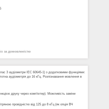
6
нів
за домовленістю
(клас 3 аудіометри IEC 60645-1) з додатковими функціями:
стотна аудіометрія до 16 кГц. Розпізнавання мовлення в
нкцією друку через комп'ютер). Можливість заміни
ітряною провідністю від 125 до 8 кГц (як опція ВЧ