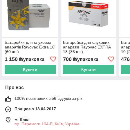
Батарейки для слухових
Батарейки для слухових
Бата
апаратів Rayovac Extra 10
апаратів Rayovac EXTRA
апар
(60 шт.)
13 (36 шт.)
10 (
1 150
700
476
₴/упаковка
₴/упаковка
Купити
Купити
Про нас
100% позитивних з 56 відгуків за рік
Працює з 18.04.2017
м. Київ
пр. Перемоги 104-Б, Київ, Україна