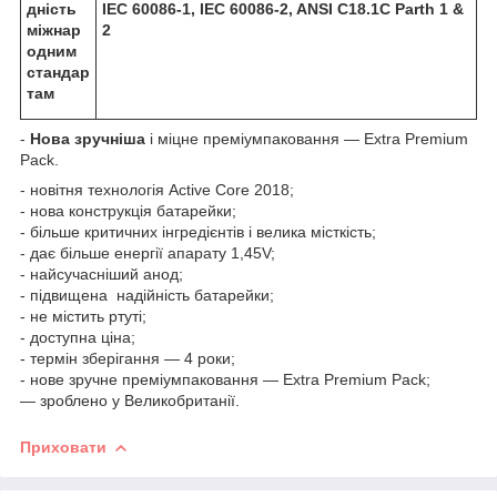
дність
IEC 60086-1, IEC 60086-2, ANSI C18.1C Parth 1 &
міжнар
2
одним
стандар
там
-
Нова зручніша
і міцне преміумпаковання — Extra Premium
Pack.
- новітня технологія Active Core 2018;
- нова конструкція батарейки;
- більше критичних інгредієнтів і велика місткість;
- дає більше енергії апарату 1,45V;
- найсучасніший анод;
- підвищена надійність батарейки;
- не містить ртуті;
- доступна ціна;
- термін зберігання — 4 роки;
- нове зручне преміумпаковання — Extra Premium Pack;
— зроблено у Великобританії.
Приховати