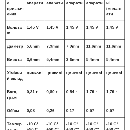
е
апарати
апарати
апарати
апарати
ні
признач
імплант
ення
ати
Вольта
1.45 V
1.45 V
1.45 V
1.45 V
1.45 V
ж
Діаметр
5,8mm
7,9mm
7,9mm
11,6mm
11,6mm
Висота
3,6mm
5,4mm
3,6mm
5,4mm
5,4mm
Хімічни
цинкові
цинкові
цинкові
цинкові
цинкові
й склад
Вага,
0,31 г
0,80 г
0,54 г
1,79 г
1,79 г
грам
Об'єм
0,08
0,26
0,17
0,57
0,57
Темпер
-10 C°
-10 C°
-10 C°
-10 C°
-10 C°
атура
+50 C°
+50 C°
+50 C°
+50 C°
+50 C°