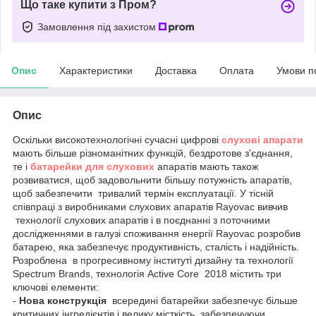
Що таке купити з Пром?
Замовлення під захистом
Опис
Характеристики
Доставка
Оплата
Умови п
Опис
Оскільки високотехнологічні сучасні цифрові
слухові апарати
мають більше різноманітних функцій, бездротове з'єднання,
те і
батарейки для слухових
апаратів мають також
розвиватися, щоб задовольнити більшу потужність апаратів,
щоб забезпечити тривалий термін експлуатації. У тісній
співпраці з виробниками слухових апаратів Rayovac вивчив
технології слухових апаратів і в поєднанні з поточними
дослідженнями в галузі споживання енергії Rayovac розробив
батарею, яка забезпечує продуктивність, сталість і надійність.
Розроблена в прогресивному інституті дизайну та технології
Spectrum Brands, технологія Active Core 2018 містить три
ключові елементи:
-
Нова конструкція
всередині батарейки забезпечує більше
критичних інгредієнтів і велику місткість, забезпечуючи