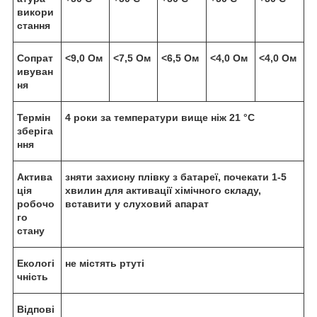
викори
стання
Сопрат
<9,0 Ом
<7,5 Ом
<6,5 Ом
<4,0 Ом
<4,0 Ом
ивуван
ня
Термін
4 роки за температури вище ніж 21 °C
зберіга
ння
Актива
зняти захисну плівку з батареї, почекати 1-5
ція
хвилин для активації хімічного складу,
робочо
вставити у слуховий апарат
го
стану
Екологі
не містять ртуті
чність
Відпові