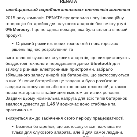
RENATA
швейцарський виробник кнопкових елементів живлення
.
2015 року компанія RENATA представила нову інноваційну
генерацію батарейок для слухових апаратів без вмісту ртуті:
0% Mercury
. І це не єдина новація, яка була втілена в новий
продукт.
Стрімкий розвиток нових технологій і новаторських
рішень під час розроблення та
виготовленні сучасних слухових апаратів, що використовують
бездротові технологи передавання даних
Bluetooth
для
зв'язку з різними електронними пристроями, забрало
збільшеного запасу енергії від батарейок, що застосовуються
в них. У нових батарейках це завдання було розв'язане
завдяки застосуванню абсолютно нових технологій, а також
нових матеріалів із найвищим вмістом активних речовин.
Завдяки цьому номінальна напруга для всіх типів батарейок
вдалося довести до
1,45 V
водночас воно стабільне та
практично не
знижується аж до закінчення свого періоду працездатності.
Безпека батарейок, що застосовуються, важлива не
тільки для слухового апарата, але й для самої людини,