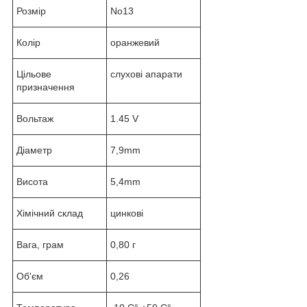
Розмір
No13
Колір
оранжевий
Цільове
слухові апарати
призначення
Вольтаж
1.45 V
Діаметр
7,9mm
Висота
5,4mm
Хімічний склад
цинкові
Вага, грам
0,80 г
Об'єм
0,26