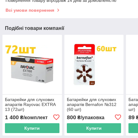
Повернення товару впродовж 14 днів за домовленістю
Всі умови повернення
Подібні товари компанії
Батарейки для слухових
Батарейки для слухових
Бата
апаратів Rayovac EXTRA
апаратів Bernafon №312
апар
13 (72шт)
(60 шт)
шт)
1 400
800
89
₴/комплект
₴/упаковка
₴
Купити
Купити