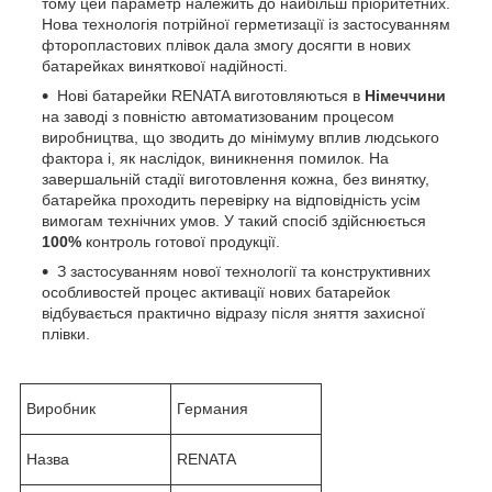
тому цей параметр належить до найбільш пріоритетних.
Нова технологія потрійної герметизації із застосуванням
фторопластових плівок дала змогу досягти в нових
батарейках виняткової надійності.
Нові батарейки RENATA виготовляються в
Німеччини
на заводі з повністю автоматизованим процесом
виробництва, що зводить до мінімуму вплив людського
фактора і, як наслідок, виникнення помилок. На
завершальній стадії виготовлення кожна, без винятку,
батарейка проходить перевірку на відповідність усім
вимогам технічних умов. У такий спосіб здійснюється
100%
контроль готової продукції.
З застосуванням нової технології та конструктивних
особливостей процес активації нових батарейок
відбувається практично відразу після зняття захисної
плівки.
Виробник
Германия
Назва
RENATA