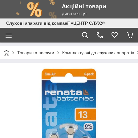
Слухові апарати від компанії «ЦЕНТР СЛУХУ»
Товари та послуги
Комплектуючі до слухових апаратів