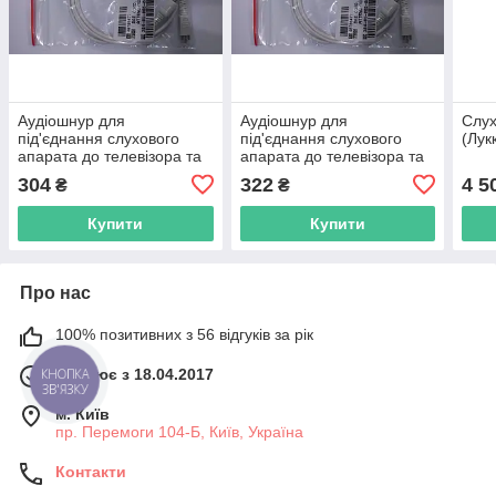
Аудіошнур для
Аудіошнур для
Слу
під'єднання слухового
під'єднання слухового
(Лук
апарата до телевізора та
апарата до телевізора та
мобільного телефона
мобільного телефона
304
322
4 5
₴
₴
завдовжки 60 см на одне
завдовжки 60 см на одне
вухо,1 ка
вухо,1 ка
Купити
Купити
Про нас
100% позитивних з 56 відгуків за рік
Працює з 18.04.2017
КНОПКА
ЗВ'ЯЗКУ
м. Київ
пр. Перемоги 104-Б, Київ, Україна
Контакти