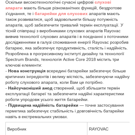
Оскільки високотехнологічні сучасні цифрові
слухові
апарати
мають більше різноманітних функцій, бездротове
з'єднання, те і
батарейки для слухових
апаратів мають
також розвиватися, щоб задовольнити більшу потужність
апаратів, щоб забезпечити тривалий термін експлуатації. У
тісній співпраці з виробниками слухових апаратів Rayovac
вивчив технології слухових апаратів і в поєднанні з поточними
дослідженнями в галузі споживання енергії Rayovac розробив
батарею, яка забезпечує продуктивність, сталість і надійність.
Розроблена в прогресивному інституті дизайну та технології
Spectrum Brands, технологія Active Core 2018 містить три
ключові елементи:
-
Нова конструкція
всередині батарейки забезпечує більше
критичних інгредієнтів і велику місткість, забезпечуючи надійну
роботу слухового апарата, коли Вам це потрібно.
-
Найсучасніший
анод
створений, щоб збільшити термін
експлуатації батареї та забезпечити надійні характеристики
роботи упродовж усього життя батарейки.
-
Підвищена надійність батарейки
— точне застосування
герметика забезпечує стабільність і довговічність батарейки
навіть в екстремальних умовах.
Виробник
RAYOVAC