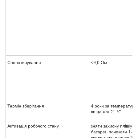
Сопративування
<9,0 Ом
Термін зберігання
4 роки за температури
вище ніж 21 °C
Активація робочого стану
зняти захисну плівку з
батареї, почекати 1-5
хвилин для активації