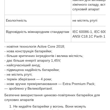
хімічного складу, встав
слуховий апарат
Екологічність
не містять ртуті
Відповідність міжнародним стандартам
IEC 60086-1, IEC 60086
ANSI C18.1C Parth 1 & 
- новітня технологія Active Core 2018;
- нова конструкція батарейки;
- більше критичних інгредієнтів і велика місткість;
- дає більше енергії апарату 1,45V;
- найсучасніший анод;
- підвищена надійність батарейки;
- не містить ртуті;
- термін зберігання — 4 роки;
- нове зручне преміумпаковання — Extra Premium Pack;
— зроблено у Великобританії.
Безпечне використання цинково-повітряних батарейок для
слухових апаратів
Не кидайте батарейки у вогонь. Вони можуть