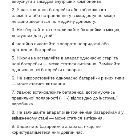
вибухнути з викидом внутрішніх компонентів.
У разі ковтання батарейки або таблеткового
елемента або потрапляння у важкодоступне місце
негайно зверніться по медичну допомогу.
Не зберігайте та не залишайте батарейки в місцях,
доступних для дітей.
негайно видаляйте з апарата непридатні або
протікання батарейки.
Ніколи не вставляйте в апарат одночасно старі та
нові батарейки — може статися витікання. Замінюйте
одночасно всі батарейки в апараті.
Не використовуйте одночасно батарейки різних типів
— може статися витікання.
Уважно встановлюйте батарейки, дотримуючись
правильної полярності (+ і -) відповідно до інструкції
виробника.
Не залишайте апарат зі витраченими батарейками у
ввімкненому стані — може статися витікання.
Видаляйте батарейки з апарата, якщо не
користуватиметеся ним довгий час.