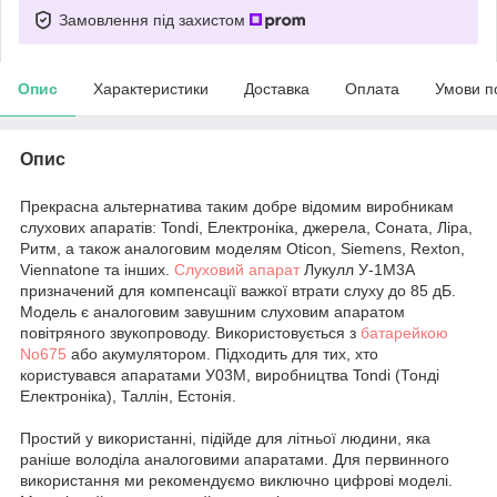
Замовлення під захистом
Опис
Характеристики
Доставка
Оплата
Умови п
Опис
Прекрасна альтернатива таким добре відомим виробникам
слухових апаратів: Tondi, Електроніка, джерела, Соната, Ліра,
Ритм, а також аналоговим моделям Oticon, Siemens, Rexton,
Viennatone та інших.
Слуховий апарат
Лукулл У-1М3А
призначений для компенсації важкої втрати слуху до 85 дБ.
Модель є аналоговим завушним слуховим апаратом
повітряного звукопроводу. Використовується з
батарейкою
No675
або акумулятором. Підходить для тих, хто
користувався апаратами У03М, виробництва Tondi (Тонді
Електроніка), Таллін, Естонія.
Простий у використанні, підійде для літньої людини, яка
раніше володіла аналоговими апаратами. Для первинного
використання ми рекомендуємо виключно цифрові моделі.