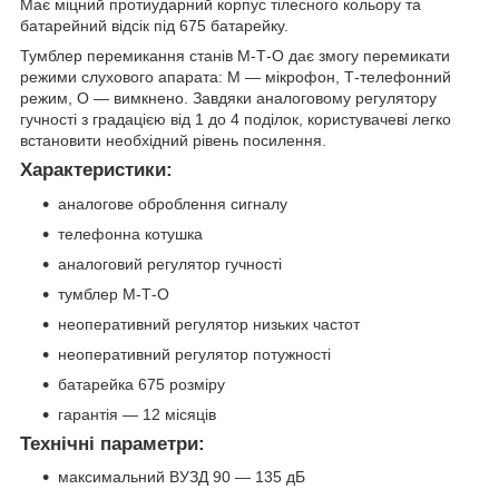
Має міцний протиударний корпус тілесного кольору та
батарейний відсік під 675 батарейку.
Тумблер перемикання станів М-Т-О дає змогу перемикати
режими слухового апарата: М — мікрофон, Т-телефонний
режим, О — вимкнено. Завдяки аналоговому регулятору
гучності з градацією від 1 до 4 поділок, користувачеві легко
встановити необхідний рівень посилення.
Характеристики
:
аналогове оброблення сигналу
телефонна котушка
аналоговий регулятор гучності
тумблер М-Т-О
неоперативний регулятор низьких частот
неоперативний регулятор потужності
батарейка 675 розміру
гарантія — 12 місяців
Технічні параметри:
максимальний ВУЗД 90 — 135 дБ