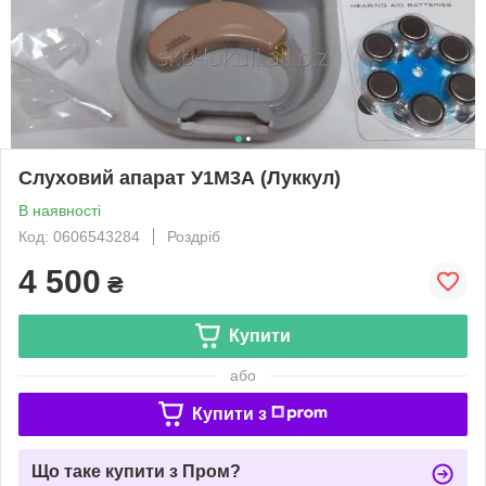
Слуховий апарат У1М3А (Луккул)
В наявності
Код: 0606543284
Роздріб
4 500
₴
Купити
або
Купити з
Що таке купити з Пром?