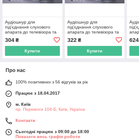
Аудіошнур для
Аудіошнур для
Ауді
під'єднання слухового
під'єднання слухового
під'
апарата до телевізора та
апарата до телевізора та
апар
мобільного телефона
мобільного телефона
мобі
304
322
624
₴
₴
завдовжки 60 см на одне
завдовжки 60 см на одне
завд
вухо,1 ка
вухо,1 ка
вухо
Купити
Купити
Про нас
100% позитивних з 56 відгуків за рік
Працює з 18.04.2017
м. Київ
пр. Перемоги 104-Б, Київ, Україна
Контакти
Сьогодні працює з 09:00 до 18:00
Показати весь графік роботи