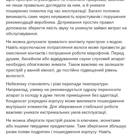
не лише правильно доглядати за ним, а й уникати
поширених помилок під час експлуатації. Багато поломок
виникають саме через неуважність користувачів і порушення
рекомендацій виробника. Дотримання простих правил
допомагає зберегти якість звуку та уникнути зайвих витрат на
обслуговування.
Не можна допускати тривалого контакту пристрою з водою.
Навіть короткочасне потрапляння вологи може призвести до
окислення контактів і погіршення роботи мікрофонів. Перед
душем, басейном або відвідуванням сауни слуховий апарат
необхідно обов’язково знімати. Також важливо не залишати
пристрій у ванній кімнаті, де постійно підвищений рівень
вологості.
Небезпеку становлять і різкі перепади температури.
Наприклад, узимку не рекомендується одразу переносити
апарат із холоду в дуже тепле приміщення без адаптації.
Конденсат усередині корпусу може викликати пошкодження
внутрішніх елементів. Для збереження стабільної роботи
важливо уникати екстремальних умов експлуатації.
Не можна зберігати пристрій разом із ключами, монетами
або іншими твердими предметами. Таке зберігання збільшує
ризик появи подряпин і пошкодження корпусу. Навіть