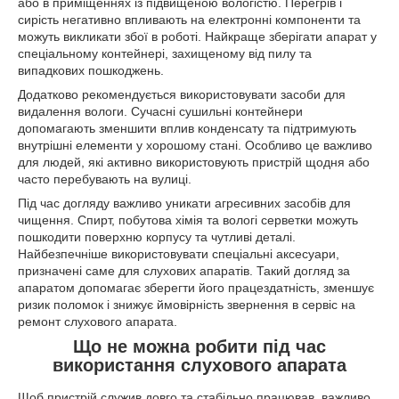
або в приміщеннях із підвищеною вологістю. Перегрів і
сирість негативно впливають на електронні компоненти та
можуть викликати збої в роботі. Найкраще зберігати апарат у
спеціальному контейнері, захищеному від пилу та
випадкових пошкоджень.
Додатково рекомендується використовувати засоби для
видалення вологи. Сучасні сушильні контейнери
допомагають зменшити вплив конденсату та підтримують
внутрішні елементи у хорошому стані. Особливо це важливо
для людей, які активно використовують пристрій щодня або
часто перебувають на вулиці.
Під час догляду важливо уникати агресивних засобів для
чищення. Спирт, побутова хімія та вологі серветки можуть
пошкодити поверхню корпусу та чутливі деталі.
Найбезпечніше використовувати спеціальні аксесуари,
призначені саме для слухових апаратів. Такий догляд за
апаратом допомагає зберегти його працездатність, зменшує
ризик поломок і знижує ймовірність звернення в сервіс на
ремонт слухового апарата.
Що не можна робити під час
використання слухового апарата
Щоб пристрій служив довго та стабільно працював, важливо