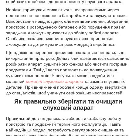
серйозних проблем і дорогого ремонту слухового апарата.
Нерідко користувачі стикаються з несправностями через
неправильне поводження з батарейками та акумуляторами.
Використання невідповідних елементів живлення, зберігання
пристрою з розрядженою батареєю або порушення правил
заряджання можуть призвести до збоїв у роботі апарата.
Особливо важливо використовувати лише оригінальні
аксесуари та дотримуватися рекомендацій виробника.
Ще однією поширеною причиною вважається неправильне
використання пристрою. Деякі люди намагаються самостійно
розбирати апарат, сушити його феном або чистити гострими
предметами. Такі дії часто призводять до пошкодження
чутливих компонентів. У результаті може знадобитися
складний
ремонт слухового апарата
та заміна внутрішніх
деталей. При виникненні проблем краще одразу звертатися
до спеціалістів, щоб уникнути серйозніших несправностей.
Як правильно зберігати та очищати
слуховий апарат
Правильний догляд допомагає зберегти стабільну роботу
пристрою та продовжити термін його експлуатації. Навіть
найнадійніші моделі потребують регулярного очищення та
захисту від зовнішніх факторів. Якщо дотримуватися простих