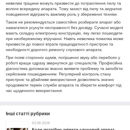
невеликі тріщини можуть призвести до потрапляння пилу та
вологи всередину апарата. Тому захист від пилу та акуратне
поводження відіграють важливу роль у збереженні техніки.
Також не рекомендується самостійно розбирати апарат або
намагатися усунути несправності без досвіду. Сучасні моделі
мають складну електронну конструкцію, яку легко пошкодити
при необережному втручанні. Навіть невелика помилка може
призвести до повної втрати працездатності пристрою та
необхідності дорогого ремонту слухового апарата.
При появі сторонніх шумів, погіршенні звуку або перебоях у
роботі краще одразу звернутися до спеціалістів. Професійна
діагностика допомагає вчасно виявити проблему та запобігти
серйозним пошкодженням. Регулярний контроль стану
пристрою та дбайливе використання дозволяють значно
продовжити термін служби апарата та зберегти комфорт під
час щоденного використання.
Інші статті рубрики
03.08.2026
Коли потрібно знімати слуховий апарат