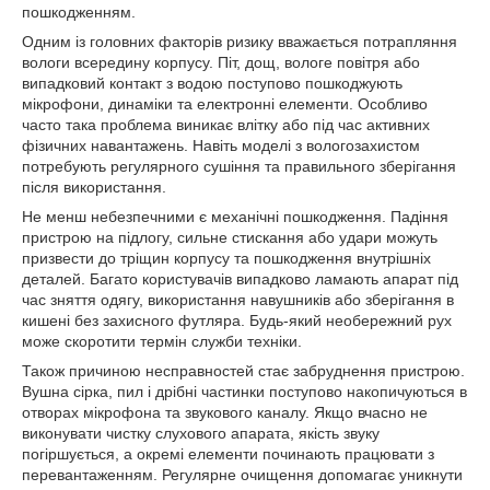
пошкодженням.
Одним із головних факторів ризику вважається потрапляння
вологи всередину корпусу. Піт, дощ, вологе повітря або
випадковий контакт з водою поступово пошкоджують
мікрофони, динаміки та електронні елементи. Особливо
часто така проблема виникає влітку або під час активних
фізичних навантажень. Навіть моделі з вологозахистом
потребують регулярного сушіння та правильного зберігання
після використання.
Не менш небезпечними є механічні пошкодження. Падіння
пристрою на підлогу, сильне стискання або удари можуть
призвести до тріщин корпусу та пошкодження внутрішніх
деталей. Багато користувачів випадково ламають апарат під
час зняття одягу, використання навушників або зберігання в
кишені без захисного футляра. Будь-який необережний рух
може скоротити термін служби техніки.
Також причиною несправностей стає забруднення пристрою.
Вушна сірка, пил і дрібні частинки поступово накопичуються в
отворах мікрофона та звукового каналу. Якщо вчасно не
виконувати чистку слухового апарата, якість звуку
погіршується, а окремі елементи починають працювати з
перевантаженням. Регулярне очищення допомагає уникнути