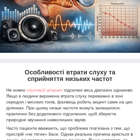
Особливості втрати слуху та
сприйняття низьких частот
Не кожен
слуховий апарат
підсилює весь діапазон однаково.
Якщо в людини виражена втрата слуху переважно в зоні
середніх і високих тонів, фахівець робить акцент саме на цих
ділянках. При цьому низькі частоти можуть залишатися
практично без додаткового підсилення, щоб зберегти
природне звучання навколишніх звуків.
Часто пацієнти вважають, що проблема пов’язана з тим, що
пристрій «не тягне» баси. Однак реальна причина криється в
даних, які показує аудіограма пацієнта. Якщо чутливість до