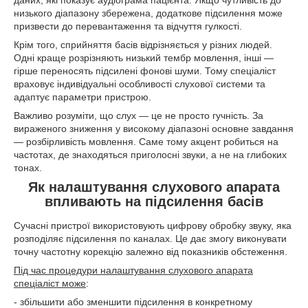
низького діапазону збережена, додаткове підсилення може
призвести до перевантаження та відчуття гулкості.
Крім того, сприйняття басів відрізняється у різних людей.
Одні краще розрізняють низький тембр мовлення, інші —
гірше переносять підсилені фонові шуми. Тому спеціаліст
враховує індивідуальні особливості слухової системи та
адаптує параметри пристрою.
Важливо розуміти, що слух — це не просто гучність. За
вираженого зниження у високому діапазоні основне завдання
— розбірливість мовлення. Саме тому акцент робиться на
частотах, де знаходяться приголосні звуки, а не на глибоких
тонах.
Як налаштування слухового апарата
впливають на підсилення басів
Сучасні пристрої використовують цифрову обробку звуку, яка
розподіляє підсилення по каналах. Це дає змогу виконувати
точну частотну корекцію залежно від показників обстеження.
Під час процедури налаштування слухового апарата
спеціаліст може
:
- збільшити або зменшити підсилення в конкретному