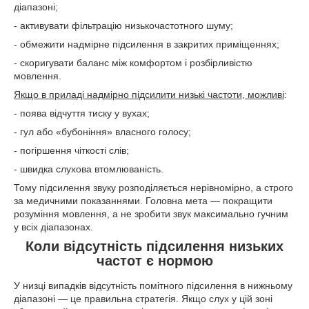
діапазоні;
- активувати фільтрацію низькочастотного шуму;
- обмежити надмірне підсилення в закритих приміщеннях;
- скоригувати баланс між комфортом і розбірливістю
мовлення.
Якщо в приладі надмірно підсилити низькі частоти, можливі
:
- поява відчуття тиску у вухах;
- гул або «бубоніння» власного голосу;
- погіршення чіткості слів;
- швидка слухова втомлюваність.
Тому підсилення звуку розподіляється нерівномірно, а строго
за медичними показаннями. Головна мета — покращити
розуміння мовлення, а не зробити звук максимально гучним
у всіх діапазонах.
Коли відсутність підсилення низьких
частот є нормою
У низці випадків відсутність помітного підсилення в нижньому
діапазоні — це правильна стратегія. Якщо слух у цій зоні