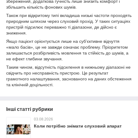
збережений, додаткова гучність лише знизить комфорт і
збільшить кількість фонових шумів.
Також при відкритому типі вкладиша низькі частоти проходять
природним шляхом через слуховий прохід. У таких ситуаціях
пристрій підсилює переважно ті діапазони, де дійсно є
зниження.
Якщо пацієнт орієнтується лише на суб’єктивне відчуття
«мало басів», це не завжди означає проблему. Пріоритетом
залишається розбірливість мовлення та стійкість до шумів, а
не ефект глибини звучання.
Таким чином, відсутність підсилення в нижньому діапазоні не
свідчить про несправність пристрою. Це результат
грамотного налаштування, заснованого на даних обстеження
та клінічній доцільності.
Інші статті рубрики
03.08.2026
Коли потрібно знімати слуховий апарат