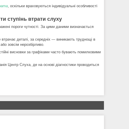
арата
, оскільки враховуються індивідуальні особливості
ти ступінь втрати слуху
ражені пороги чутності. За цими даними визначається
е втрачає деталі, за середніх — виникають труднощі в
або зовсім нерозбірливо.
стійні висновки за графіками часто бувають помилковими
анія Центр Слуха, де на основі діагностики проводиться