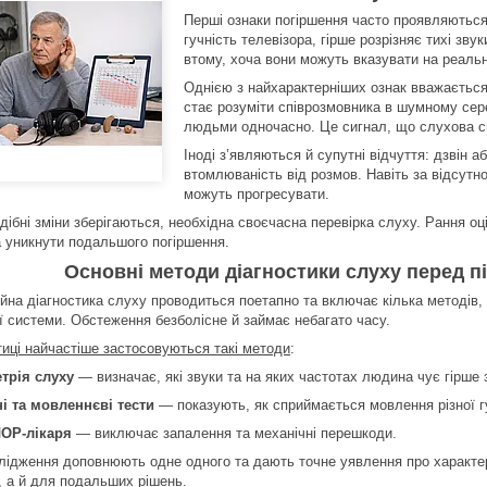
Перші ознаки погіршення часто проявляються
гучність телевізора, гірше розрізняє тихі зв
втому, хоча вони можуть вказувати на реальн
Однією з найхарактерніших ознак вважаєтьс
стає розуміти співрозмовника в шумному сер
людьми одночасно. Це сигнал, що слухова с
Іноді з’являються й супутні відчуття: дзвін 
втомлюваність від розмов. Навіть за відсутно
можуть прогресувати.
дібні зміни зберігаються, необхідна своєчасна перевірка слуху. Рання оц
та уникнути подальшого погіршення.
Основні методи діагностики слуху перед п
йна діагностика слуху проводиться поетапно та включає кілька методів, 
ї системи. Обстеження безболісне й займає небагато часу.
тиці найчастіше застосовуються такі методи
:
трія слуху
— визначає, які звуки та на яких частотах людина чує гірше 
і та мовленнєві тести
— показують, як сприймається мовлення різної г
ЛОР-лікаря
— виключає запалення та механічні перешкоди.
слідження доповнюють одне одного та дають точне уявлення про характ
, а й для подальших рішень.