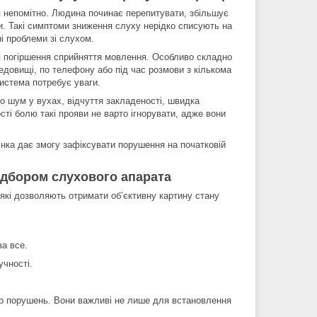
 непомітно. Людина починає перепитувати, збільшує
уки. Такі симптоми зниження слуху нерідко списують на
і проблеми зі слухом.
я погіршення сприйняття мовлення. Особливо складно
едовищі, по телефону або під час розмови з кількома
истема потребує уваги.
або шум у вухах, відчуття закладеності, швидка
сті болю такі прояви не варто ігнорувати, адже вони
інка дає змогу зафіксувати порушення на початковій
ідбором слухового апарата
які дозволяють отримати об’єктивну картину стану
за все.
учності.
ер порушень. Вони важливі не лише для встановлення