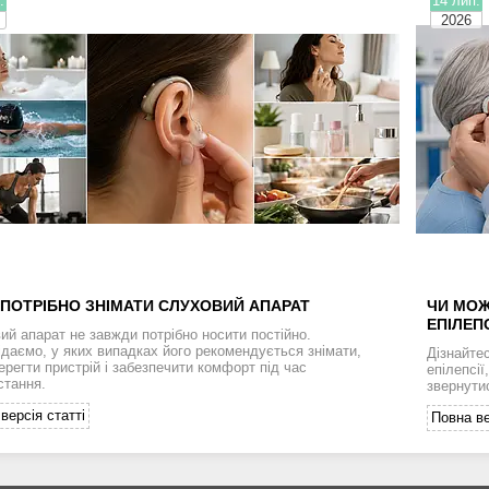
.
14 лип.
2026
 ПОТРІБНО ЗНІМАТИ СЛУХОВИЙ АПАРАТ
ЧИ МОЖ
ЕПІЛЕП
ий апарат не завжди потрібно носити постійно.
ідаємо, у яких випадках його рекомендується знімати,
Дізнайте
ерегти пристрій і забезпечити комфорт під час
епілепсії
стання.
звернути
версія статті
Повна ве