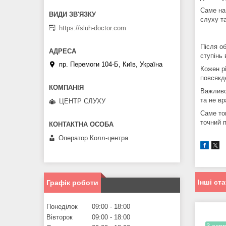
Саме на
слуху та
https://sluh-doctor.com
Після о
ступінь 
пр. Перемоги 104-Б, Київ, Україна
Кожен р
повсякд
Важливо
та не в
ЦЕНТР СЛУХУ
Саме то
точний 
Оператор Колл-центра
Інші ста
Графік роботи
Понеділок
09:00
18:00
Вівторок
09:00
18:00