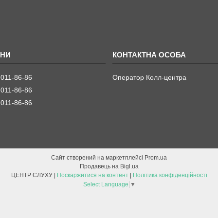
 011-86-86
Оператор Колл-центра
 011-86-86
 011-86-86
Сайт створений на маркетплейсі
Prom.ua
Продавець на Bigl.ua
ЦЕНТР СЛУХУ |
Поскаржитися на контент
|
Політика конфіденційності
Select Language
▼