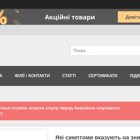
А
ФІЛІЇ / КОНТАКТИ
СТАТТІ
СЕРТИФІКАТИ
ПІДІ
атися ступінь втрати слуху перед покупкою слухового
а?
Які симптоми вказують на зн