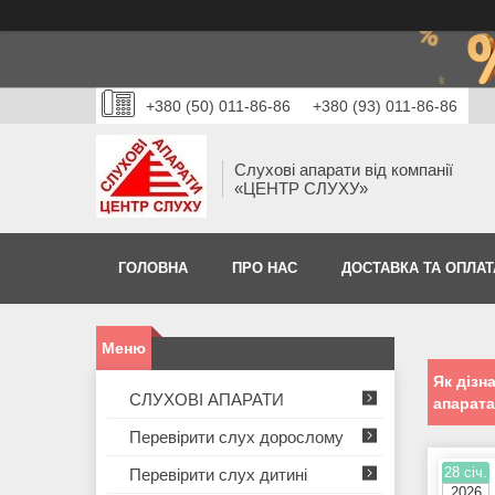
+380 (50) 011-86-86
+380 (93) 011-86-86
Слухові апарати від компанії
«ЦЕНТР СЛУХУ»
ГОЛОВНА
ПРО НАС
ДОСТАВКА ТА ОПЛАТ
Як дізн
СЛУХОВІ АПАРАТИ
апарат
Перевірити слух дорослому
28 січ.
Перевірити слух дитині
2026