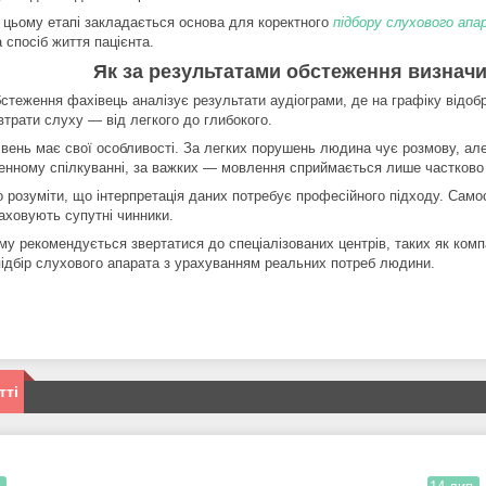
 цьому етапі закладається основа для коректного
підбору слухового ап
 спосіб життя пацієнта.
Як за результатами обстеження визначи
бстеження фахівець аналізує результати аудіограми, де на графіку відоб
втрати слуху — від легкого до глибокого.
івень має свої особливості. За легких порушень людина чує розмову, ал
енному спілкуванні, за важких — мовлення сприймається лише частково 
 розуміти, що інтерпретація даних потребує професійного підходу. Само
раховують супутні чинники.
му рекомендується звертатися до спеціалізованих центрів, таких як комп
підбір слухового апарата з урахуванням реальних потреб людини.
тті