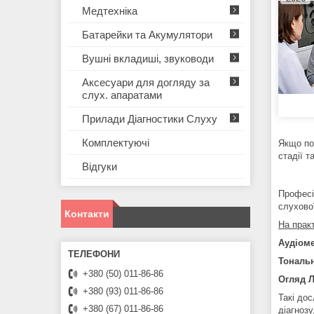
Медтехніка
Батарейки та Акумулятори
Вушні вкладиші, звуководи
Аксесуари для догляду за
слух. апаратами
Прилади Діагностики Слуху
Комплектуючі
Якщо по
стадії 
Відгуки
Професі
слухово
Контакти
На прак
Аудіоме
Тональн
+380 (50) 011-86-86
Огляд 
+380 (93) 011-86-86
Такі до
+380 (67) 011-86-86
діагнозу