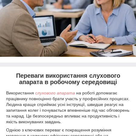
Переваги використання слухового
апарата в робочому середовищі
Використання
слухового апарата
на роботі допомагає
працівнику повноцінно брати участь у професійних процесах.
Людина краще сприймає усні інструкції, швидше реагує на
запитання колег і почувається впевненіше під час обговорень
та нарад. Це безпосередньо впливає на продуктивність і
якість виконуваних завдань.
Однією з ключових переваг є покращення розуміння
мовлення в шумному офісному середовищі або на