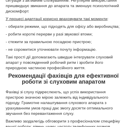
ситуацій з активним спілкуванням. Регулярне використання
пришвидшує звикання до апарата та зменшує психологічний
дискомфорт.
У процесі адаптації корисно враховувати такі моменти
:
- обирати режими, що підходять для офісу або виробництва;
- робити короткі перерви у разі звукової втоми;
- стежити за правильною посадкою пристрою;
- не соромитися уточнювати почуту інформацію.
Такі прості дії допомагають швидше інтегрувати слуховий
апарат у повсякденний робочий ритм і зробити його
природною частиною професійного життя.
Рекомендації фахівців для ефективної
роботи зі слуховим апаратом
Фахівці зі слуху підкреслюють, що успіх використання
пристрою значною мірою залежить від індивідуального
підходу. Грамотне налаштування слухового апарата з
урахуванням умов праці дає змогу досягти оптимального
звучання без перевантаження слуху.
Важливо заздалегідь обговорити з професіоналом специфіку
вашої роботи: рівень шуму, частоту телефонних розмов,