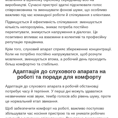
виробництві. Сучасні пристрої здатні підсилювати голос
співрозмовника та зменшувати фонові шуми, що особливо
важливо під час командної роботи й спілкування з клієнтами.
Підвищується й ефективність спілкування: зменшується
кількість непорозумінь, зникає потреба постійно
перепитувати, знижується напруження в діалогах. Це
позитивно впливає на взаємини в колективі та професійну
репутацію працівника.
Крім того, слуховий апарат сприяє збереженню концентрації.
Коли не потрібно постійно напружуватися, щоб розчути
мовлення, зменшується втома, а робочий день проходить
більш комфортно та стабільно.
Адаптація до слухового апарата на
роботі та поради для комфорту
Адаптація до слухового апарата в робочій обстановці
потребує часу й терпіння. У перші дні можуть здаватися
незвичними нові звуки, тембр голосів або рівень шуму, проте
це нормальний етап звикання.
Щоб забезпечити комфорт на роботі, важливо поступово
збільшувати час носіння пристрою та не уникати робочих